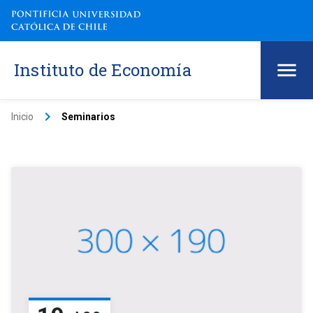
Instituto de Economía
keyboard_arrow_right
Inicio
Seminarios