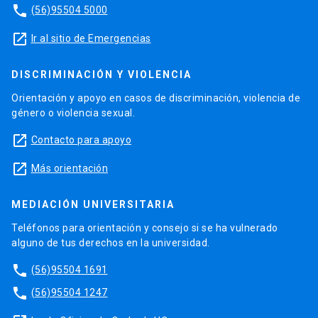
phone
(56)95504 5000
launch
Ir al sitio de Emergencias
DISCRIMINACIÓN Y VIOLENCIA
Orientación y apoyo en casos de discriminación, violencia de
género o violencia sexual.
launch
Contacto para apoyo
launch
Más orientación
MEDIACIÓN UNIVERSITARIA
Teléfonos para orientación y consejo si se ha vulnerado
alguno de tus derechos en la universidad.
phone
(56)95504 1691
phone
(56)95504 1247