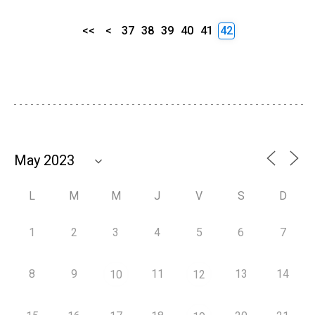
<<
<
37
38
39
40
41
42
L
M
M
J
V
S
D
1
2
3
4
5
6
7
8
9
11
13
14
10
12