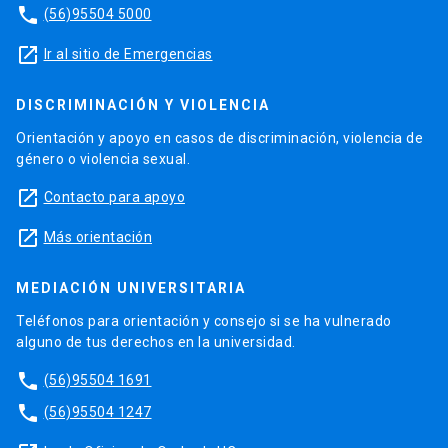
phone
(56)95504 5000
launch
Ir al sitio de Emergencias
DISCRIMINACIÓN Y VIOLENCIA
Orientación y apoyo en casos de discriminación, violencia de
género o violencia sexual.
launch
Contacto para apoyo
launch
Más orientación
MEDIACIÓN UNIVERSITARIA
Teléfonos para orientación y consejo si se ha vulnerado
alguno de tus derechos en la universidad.
phone
(56)95504 1691
phone
(56)95504 1247