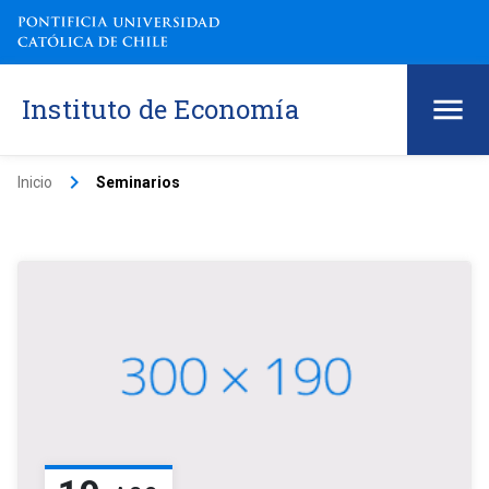
Instituto de Economía
keyboard_arrow_right
Inicio
Seminarios