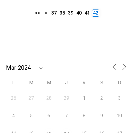
<<
<
37
38
39
40
41
42
L
M
M
J
V
S
D
26
27
28
29
1
2
3
4
5
6
7
8
9
10