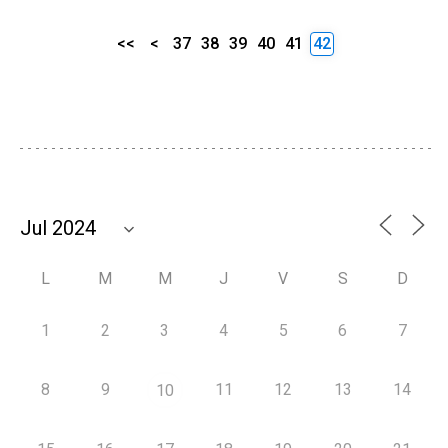
<<
<
37
38
39
40
41
42
L
M
M
J
V
S
D
1
2
3
4
5
6
7
8
9
11
12
13
14
10