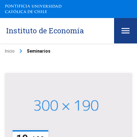
Instituto de Economía
keyboard_arrow_right
Inicio
Seminarios