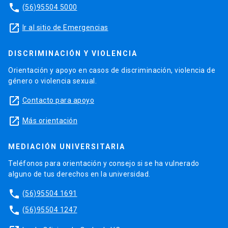
phone
(56)95504 5000
launch
Ir al sitio de Emergencias
DISCRIMINACIÓN Y VIOLENCIA
Orientación y apoyo en casos de discriminación, violencia de
género o violencia sexual.
launch
Contacto para apoyo
launch
Más orientación
MEDIACIÓN UNIVERSITARIA
Teléfonos para orientación y consejo si se ha vulnerado
alguno de tus derechos en la universidad.
phone
(56)95504 1691
phone
(56)95504 1247