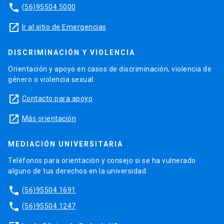
phone
(56)95504 5000
launch
Ir al sitio de Emergencias
DISCRIMINACIÓN Y VIOLENCIA
Orientación y apoyo en casos de discriminación, violencia de
género o violencia sexual.
launch
Contacto para apoyo
launch
Más orientación
MEDIACIÓN UNIVERSITARIA
Teléfonos para orientación y consejo si se ha vulnerado
alguno de tus derechos en la universidad.
phone
(56)95504 1691
phone
(56)95504 1247