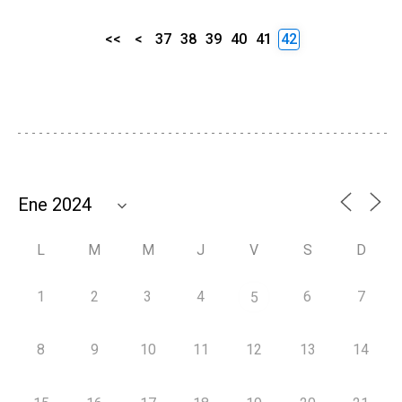
<<
<
37
38
39
40
41
42
L
M
M
J
V
S
D
1
2
3
4
6
7
5
8
9
10
11
12
13
14