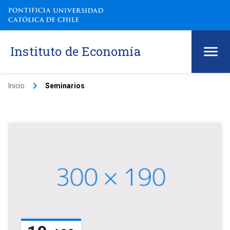
Instituto de Economía
keyboard_arrow_right
Inicio
Seminarios