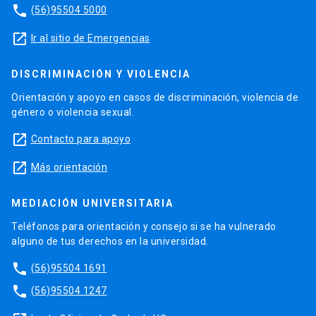
phone
(56)95504 5000
launch
Ir al sitio de Emergencias
DISCRIMINACIÓN Y VIOLENCIA
Orientación y apoyo en casos de discriminación, violencia de
género o violencia sexual.
launch
Contacto para apoyo
launch
Más orientación
MEDIACIÓN UNIVERSITARIA
Teléfonos para orientación y consejo si se ha vulnerado
alguno de tus derechos en la universidad.
phone
(56)95504 1691
phone
(56)95504 1247