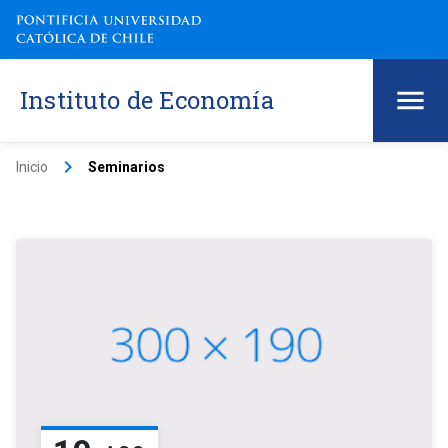
Instituto de Economía
keyboard_arrow_right
Inicio
Seminarios