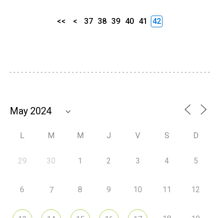
<<
<
37
38
39
40
41
42
L
M
M
J
V
S
D
29
30
1
2
3
4
5
6
8
9
10
11
12
7