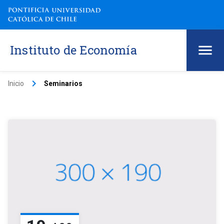
Instituto de Economía
keyboard_arrow_right
Inicio
Seminarios