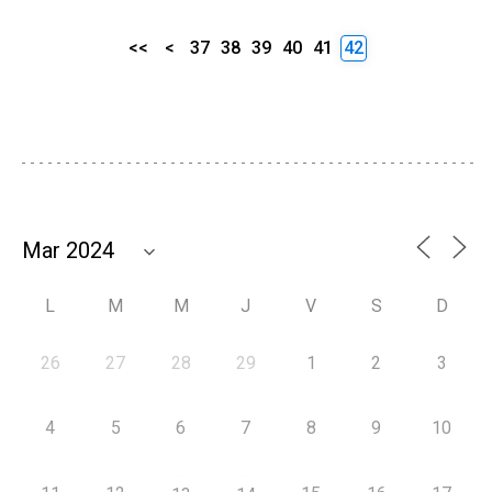
<<
<
37
38
39
40
41
42
L
M
M
J
V
S
D
26
27
28
29
1
2
3
4
5
6
7
8
9
10