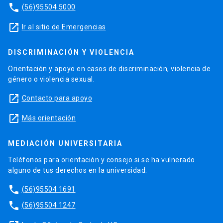
phone
(56)95504 5000
launch
Ir al sitio de Emergencias
DISCRIMINACIÓN Y VIOLENCIA
Orientación y apoyo en casos de discriminación, violencia de
género o violencia sexual.
launch
Contacto para apoyo
launch
Más orientación
MEDIACIÓN UNIVERSITARIA
Teléfonos para orientación y consejo si se ha vulnerado
alguno de tus derechos en la universidad.
phone
(56)95504 1691
phone
(56)95504 1247