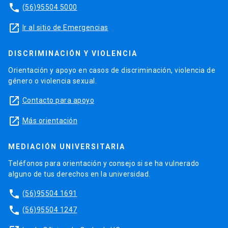
phone
(56)95504 5000
launch
Ir al sitio de Emergencias
DISCRIMINACIÓN Y VIOLENCIA
Orientación y apoyo en casos de discriminación, violencia de
género o violencia sexual.
launch
Contacto para apoyo
launch
Más orientación
MEDIACIÓN UNIVERSITARIA
Teléfonos para orientación y consejo si se ha vulnerado
alguno de tus derechos en la universidad.
phone
(56)95504 1691
phone
(56)95504 1247