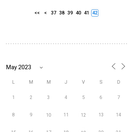
<<
<
37
38
39
40
41
42
L
M
M
J
V
S
D
1
2
3
4
5
6
7
8
9
11
13
14
10
12