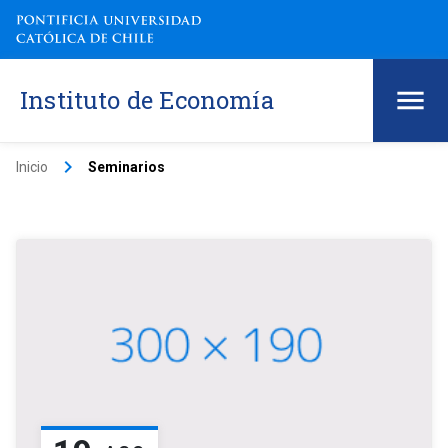
Instituto de Economía
keyboard_arrow_right
Inicio
Seminarios