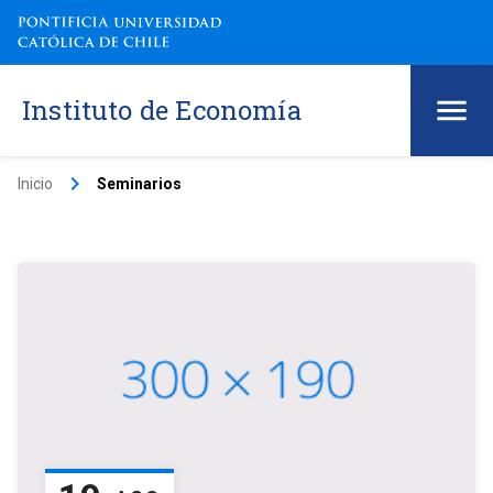
Instituto de Economía
keyboard_arrow_right
Inicio
Seminarios