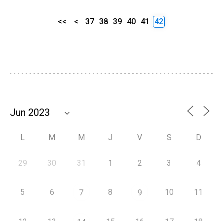
<<
<
37
38
39
40
41
42
L
M
M
J
V
S
D
29
30
31
1
2
3
4
5
6
8
10
11
7
9