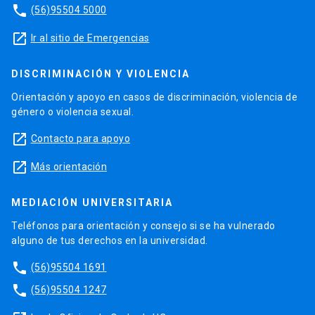
phone
(56)95504 5000
launch
Ir al sitio de Emergencias
DISCRIMINACIÓN Y VIOLENCIA
Orientación y apoyo en casos de discriminación, violencia de
género o violencia sexual.
launch
Contacto para apoyo
launch
Más orientación
MEDIACIÓN UNIVERSITARIA
Teléfonos para orientación y consejo si se ha vulnerado
alguno de tus derechos en la universidad.
phone
(56)95504 1691
phone
(56)95504 1247