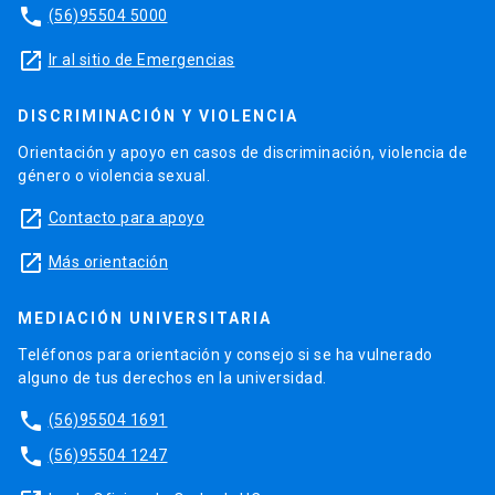
phone
(56)95504 5000
launch
Ir al sitio de Emergencias
DISCRIMINACIÓN Y VIOLENCIA
Orientación y apoyo en casos de discriminación, violencia de
género o violencia sexual.
launch
Contacto para apoyo
launch
Más orientación
MEDIACIÓN UNIVERSITARIA
Teléfonos para orientación y consejo si se ha vulnerado
alguno de tus derechos en la universidad.
phone
(56)95504 1691
phone
(56)95504 1247