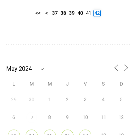
<<
<
37
38
39
40
41
42
L
M
M
J
V
S
D
29
30
1
2
3
4
5
6
8
9
10
11
12
7