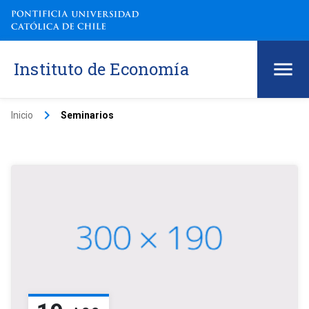
Instituto de Economía
keyboard_arrow_right
Inicio
Seminarios