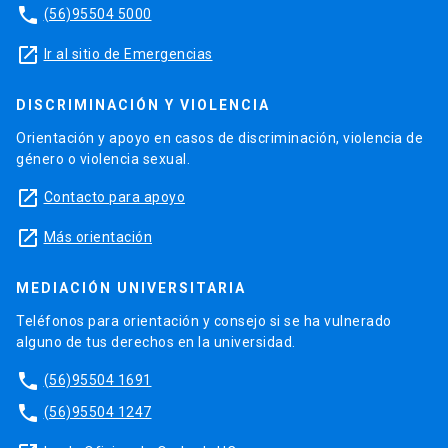
phone
(56)95504 5000
launch
Ir al sitio de Emergencias
DISCRIMINACIÓN Y VIOLENCIA
Orientación y apoyo en casos de discriminación, violencia de
género o violencia sexual.
launch
Contacto para apoyo
launch
Más orientación
MEDIACIÓN UNIVERSITARIA
Teléfonos para orientación y consejo si se ha vulnerado
alguno de tus derechos en la universidad.
phone
(56)95504 1691
phone
(56)95504 1247