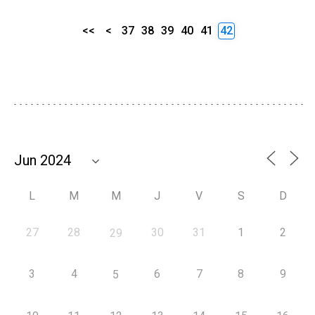
<<
<
37
38
39
40
41
42
L
M
M
J
V
S
D
27
28
30
31
1
2
29
3
4
6
7
8
9
5