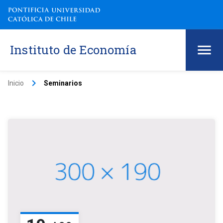
Instituto de Economía
keyboard_arrow_right
Inicio
Seminarios