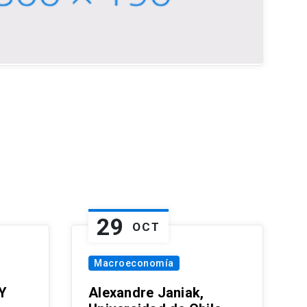
29
OCT
Macroeconomía
Y
Alexandre Janiak,