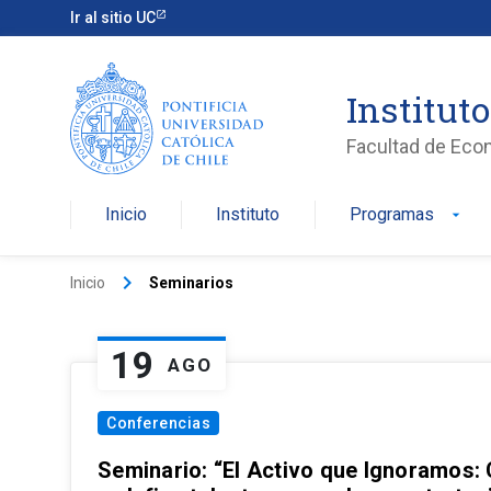
Ir al sitio UC
Institut
Facultad de Eco
Inicio
Instituto
Programas
arrow_drop_down
keyboard_arrow_right
Inicio
Seminarios
19
AGO
Conferencias
Seminario: “El Activo que Ignoramos: