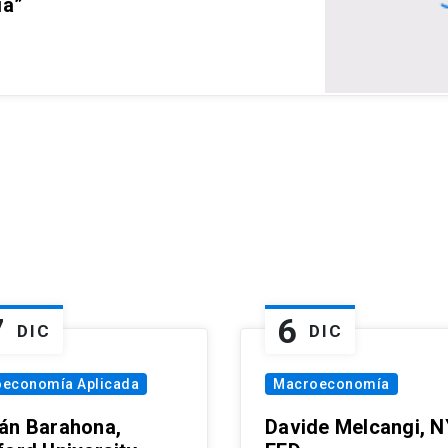
ia”
7
6
DIC
DIC
oeconomía Aplicada
Macroeconomía
án Barahona,
Davide Melcangi, N