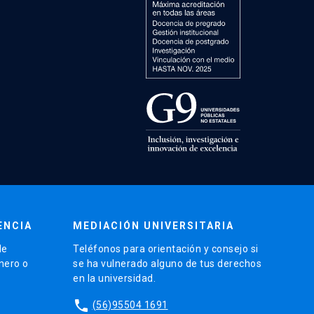
ENCIA
MEDIACIÓN UNIVERSITARIA
de
Teléfonos para orientación y consejo si
énero o
se ha vulnerado alguno de tus derechos
en la universidad.
phone
(56)95504 1691