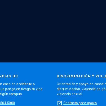
NCIAS UC
DISCRIMINACIÓN Y VIOL
n caso de accidente o
Orientación y apoyo en casos 
que ponga en riesgo tu vida
discriminación, violencia de g
 algún campus.
violencia sexual.
launch
5504 5000
Contacto para apoyo