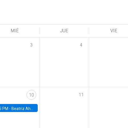
MIÉ
JUE
VIE
3
4
11
10
5 PM -
Beatriz Ahumada, PhD candidate, Universidad de Pittsburgh