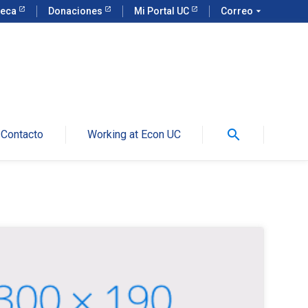
teca
Donaciones
Mi Portal UC
Correo
arrow_drop_down
search
Contacto
Working at Econ UC