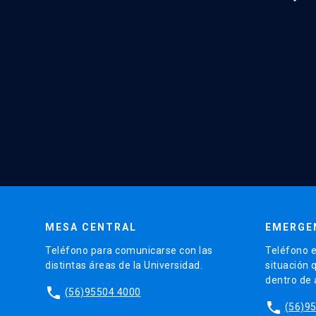
MESA CENTRAL
EMERGE
Teléfono para comunicarse con las
Teléfono e
distintas áreas de la Universidad.
situación 
dentro de
phone
(56)95504 4000
phone
(56)9