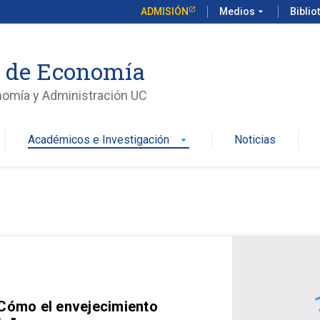
ADMISIÓN
Medios
arrow_drop_down
Biblio
o de Economía
nomía y Administración UC
Académicos e Investigación
Noticias
arrow_drop_down
 Cómo el envejecimiento