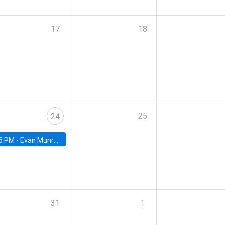
17
18
25
24
5 PM -
Evan Munro, Neyman Visiting Assistant Professor in the Department of Statistics at UC Berkeley
31
1