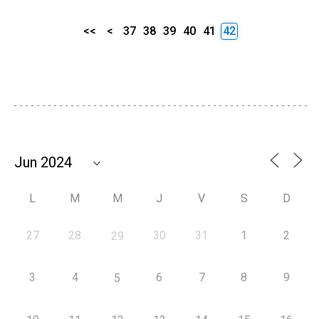
<<
<
37
38
39
40
41
42
L
M
M
J
V
S
D
27
28
30
31
1
2
29
3
4
6
7
8
9
5