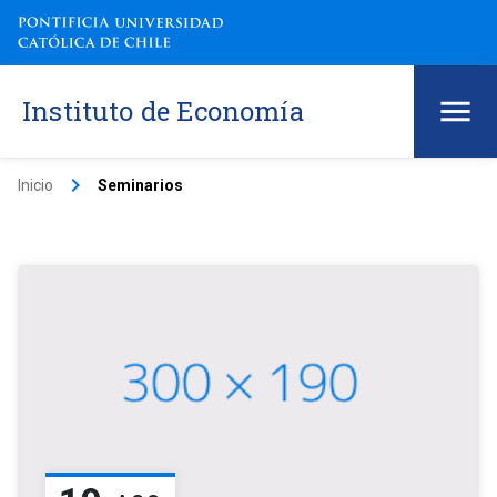
Instituto de Economía
keyboard_arrow_right
Inicio
Seminarios