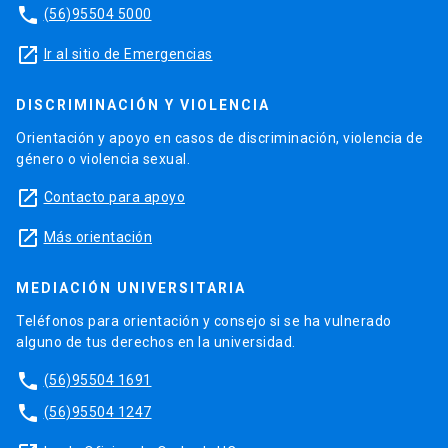
phone
(56)95504 5000
launch
Ir al sitio de Emergencias
DISCRIMINACIÓN Y VIOLENCIA
Orientación y apoyo en casos de discriminación, violencia de
género o violencia sexual.
launch
Contacto para apoyo
launch
Más orientación
MEDIACIÓN UNIVERSITARIA
Teléfonos para orientación y consejo si se ha vulnerado
alguno de tus derechos en la universidad.
phone
(56)95504 1691
phone
(56)95504 1247