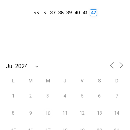
<<
<
37
38
39
40
41
42
L
M
M
J
V
S
D
1
2
3
4
5
6
7
8
9
11
12
13
14
10