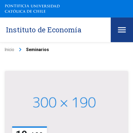
Instituto de Economía
keyboard_arrow_right
Inicio
Seminarios