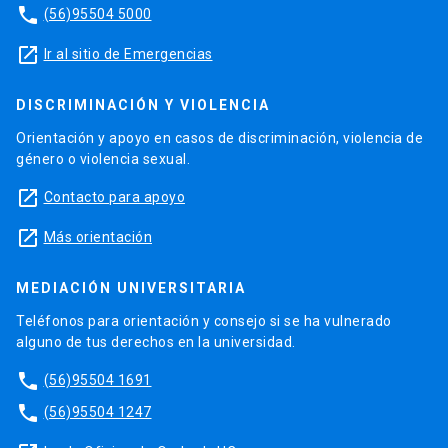
phone
(56)95504 5000
launch
Ir al sitio de Emergencias
DISCRIMINACIÓN Y VIOLENCIA
Orientación y apoyo en casos de discriminación, violencia de
género o violencia sexual.
launch
Contacto para apoyo
launch
Más orientación
MEDIACIÓN UNIVERSITARIA
Teléfonos para orientación y consejo si se ha vulnerado
alguno de tus derechos en la universidad.
phone
(56)95504 1691
phone
(56)95504 1247