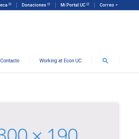
teca
Donaciones
Mi Portal UC
Correo
arrow_drop_down
search
Contacto
Working at Econ UC