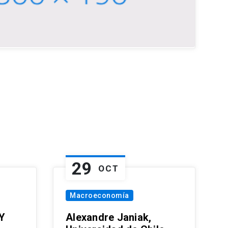
29
OCT
Macroeconomía
Y
Alexandre Janiak,