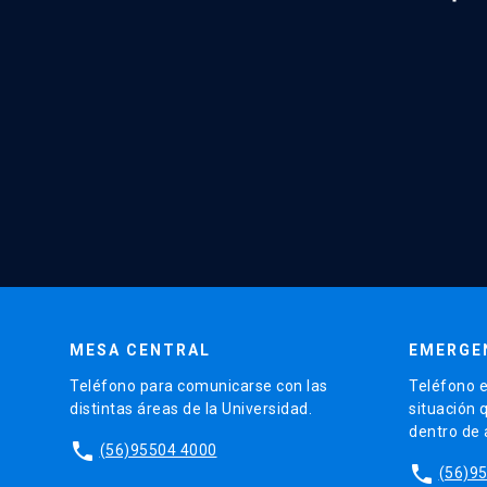
MESA CENTRAL
EMERGE
Teléfono para comunicarse con las
Teléfono e
distintas áreas de la Universidad.
situación 
dentro de
phone
(56)95504 4000
phone
(56)9