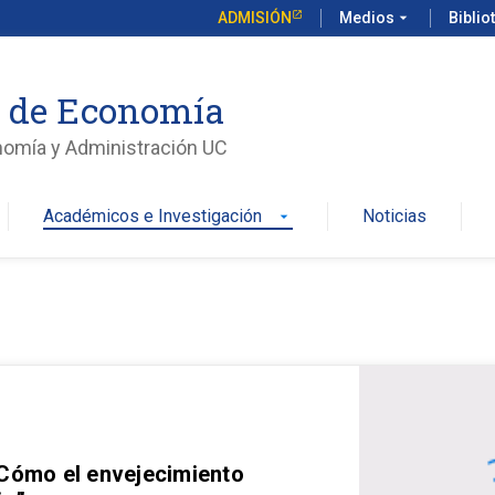
ADMISIÓN
Medios
arrow_drop_down
Biblio
o de Economía
nomía y Administración UC
Académicos e Investigación
Noticias
arrow_drop_down
 Cómo el envejecimiento