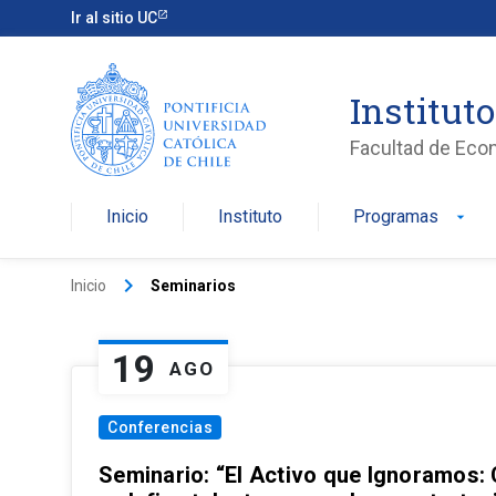
Ir al sitio UC
Institut
Facultad de Eco
Inicio
Instituto
Programas
arrow_drop_down
keyboard_arrow_right
Inicio
Seminarios
19
AGO
Conferencias
Seminario: “El Activo que Ignoramos: