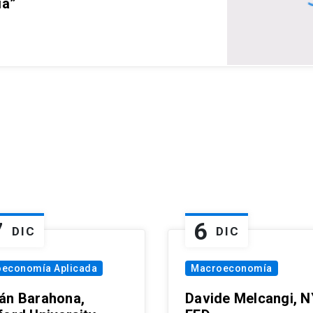
ia”
7
6
DIC
DIC
oeconomía Aplicada
Macroeconomía
án Barahona,
Davide Melcangi, N