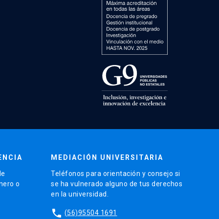
ENCIA
MEDIACIÓN UNIVERSITARIA
de
Teléfonos para orientación y consejo si
énero o
se ha vulnerado alguno de tus derechos
en la universidad.
phone
(56)95504 1691