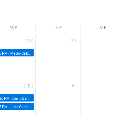
MIÉ
JUE
VIE
30
29
5 PM -
Mateo Uribe-Castro, Universidad de los Andes (Colombia)
6
5
20 PM -
David Bardey, Universidad de los Andes - CEDE
5 PM -
Jose Carlo Bermudez, UC (ME) & World Bank