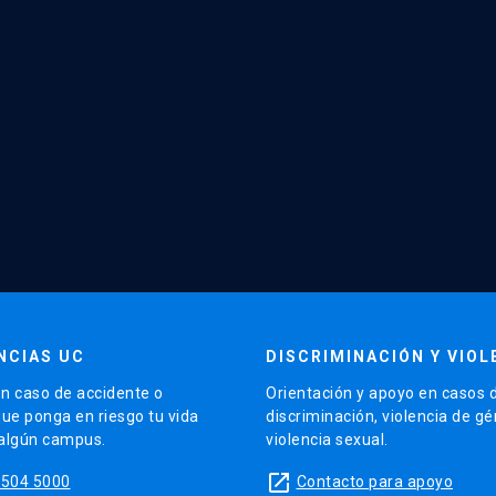
NCIAS UC
DISCRIMINACIÓN Y VIOL
n caso de accidente o
Orientación y apoyo en casos 
que ponga en riesgo tu vida
discriminación, violencia de g
 algún campus.
violencia sexual.
launch
5504 5000
Contacto para apoyo