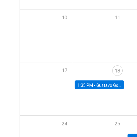
10
11
17
18
1:35 PM -
Gustavo González, Banco Central de Chile
24
25