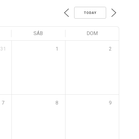
TODAY
SÁB
DOM
31
1
2
7
8
9