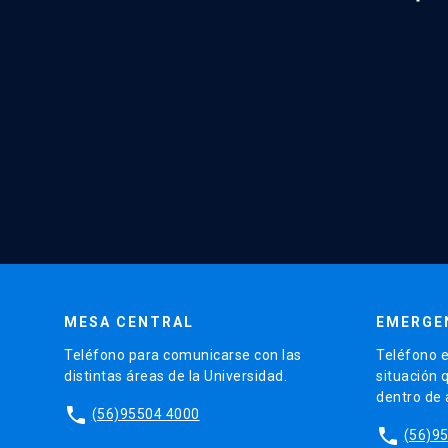
MESA CENTRAL
EMERGE
Teléfono para comunicarse con las
Teléfono e
distintas áreas de la Universidad.
situación 
dentro de
phone
(56)95504 4000
phone
(56)9