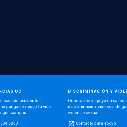
NCIAS UC
DISCRIMINACIÓN Y VIOL
n caso de accidente o
Orientación y apoyo en casos 
que ponga en riesgo tu vida
discriminación, violencia de g
 algún campus.
violencia sexual.
launch
5504 5000
Contacto para apoyo