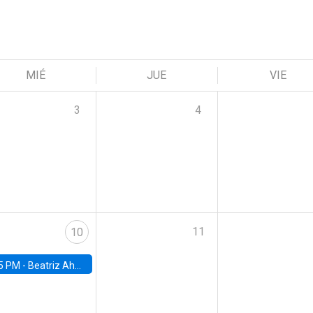
MIÉ
JUE
VIE
3
4
11
10
5 PM -
Beatriz Ahumada, PhD candidate, Universidad de Pittsburgh