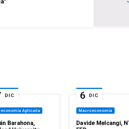
ia”
7
6
DIC
DIC
oeconomía Aplicada
Macroeconomía
án Barahona,
Davide Melcangi, N