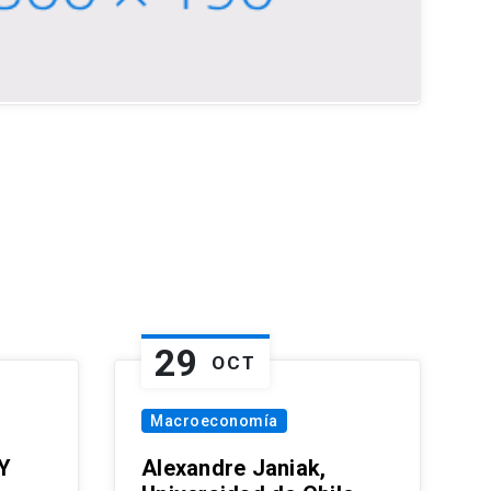
29
OCT
Macroeconomía
Y
Alexandre Janiak,