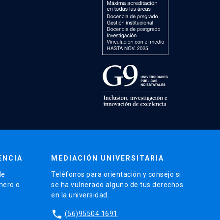
ENCIA
MEDIACIÓN UNIVERSITARIA
de
Teléfonos para orientación y consejo si
énero o
se ha vulnerado alguno de tus derechos
en la universidad.
phone
(56)95504 1691