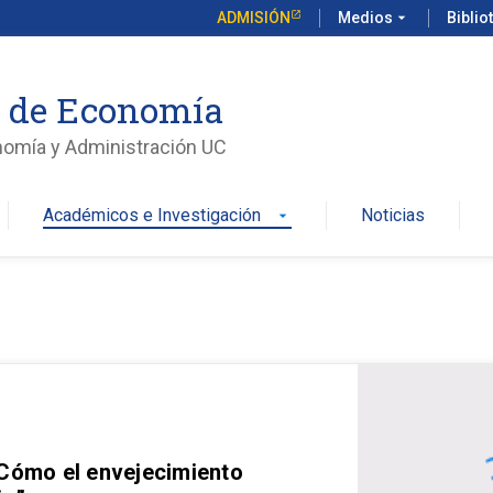
ADMISIÓN
Medios
arrow_drop_down
Biblio
o de Economía
nomía y Administración UC
Académicos e Investigación
Noticias
arrow_drop_down
 Cómo el envejecimiento