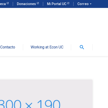
teca
Donaciones
Mi Portal UC
Correo
arrow_drop_down
search
Contacto
Working at Econ UC