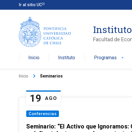
Ir al sitio UC
Institut
Facultad de Eco
Inicio
Instituto
Programas
arrow_drop_down
keyboard_arrow_right
Inicio
Seminarios
19
AGO
Conferencias
Seminario: “El Activo que Ignoramos: