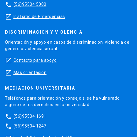
phone
(56)95504 5000
launch
Ir al sitio de Emergencias
DISCRIMINACIÓN Y VIOLENCIA
Orientación y apoyo en casos de discriminación, violencia de
género o violencia sexual.
launch
Contacto para apoyo
launch
Más orientación
MEDIACIÓN UNIVERSITARIA
Teléfonos para orientación y consejo si se ha vulnerado
alguno de tus derechos en la universidad.
phone
(56)95504 1691
phone
(56)95504 1247