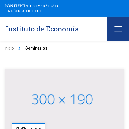
Instituto de Economía
keyboard_arrow_right
Inicio
Seminarios