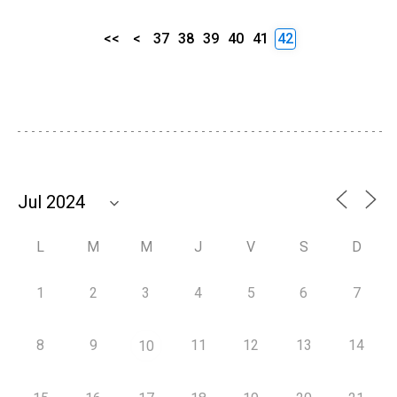
<<
<
37
38
39
40
41
42
L
M
M
J
V
S
D
1
2
3
4
5
6
7
8
9
11
12
13
14
10