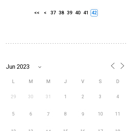
<<
<
37
38
39
40
41
42
L
M
M
J
V
S
D
29
30
31
1
2
3
4
5
6
8
10
11
7
9