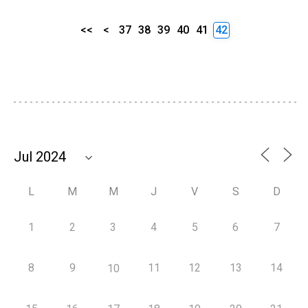
<<
<
37
38
39
40
41
42
L
M
M
J
V
S
D
1
2
3
4
5
6
7
8
9
11
12
13
14
10