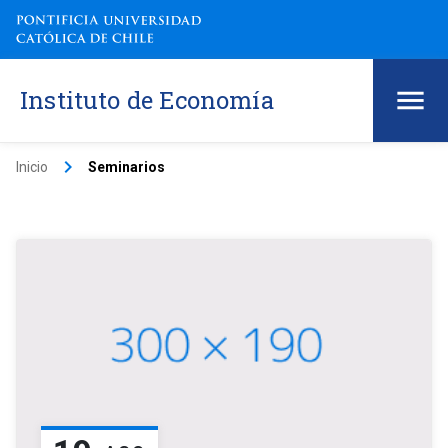
Instituto de Economía
keyboard_arrow_right
Inicio
Seminarios