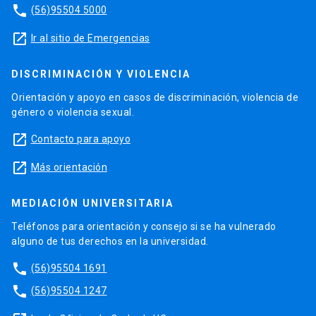
phone
(56)95504 5000
launch
Ir al sitio de Emergencias
DISCRIMINACIÓN Y VIOLENCIA
Orientación y apoyo en casos de discriminación, violencia de
género o violencia sexual.
launch
Contacto para apoyo
launch
Más orientación
MEDIACIÓN UNIVERSITARIA
Teléfonos para orientación y consejo si se ha vulnerado
alguno de tus derechos en la universidad.
phone
(56)95504 1691
phone
(56)95504 1247