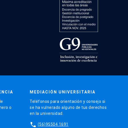
ENCIA
MEDIACIÓN UNIVERSITARIA
de
Teléfonos para orientación y consejo si
énero o
se ha vulnerado alguno de tus derechos
en la universidad.
phone
(56)95504 1691