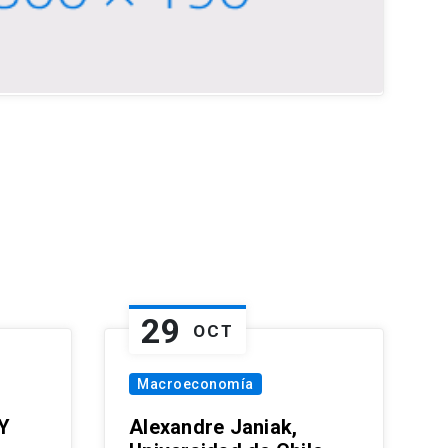
29
OCT
Macroeconomía
Y
Alexandre Janiak,