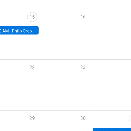
16
15
0 AM -
Philip Oreopolous, University of Toronto
22
23
29
30