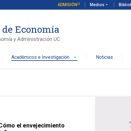
ADMISIÓN
Medios
arrow_drop_down
Biblio
o de Economía
nomía y Administración UC
Académicos e Investigación
Noticias
arrow_drop_down
 Cómo el envejecimiento