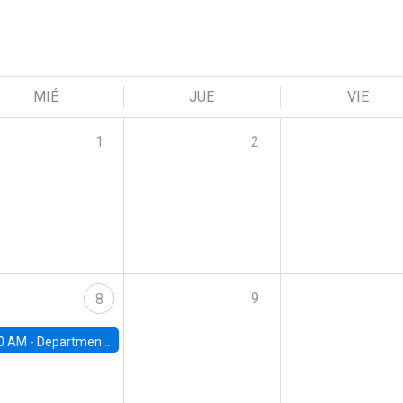
MIÉ
JUE
VIE
1
2
9
8
0 AM -
Department Seminar: James Robinson