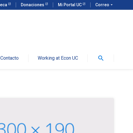
teca
Donaciones
Mi Portal UC
Correo
arrow_drop_down
search
Contacto
Working at Econ UC