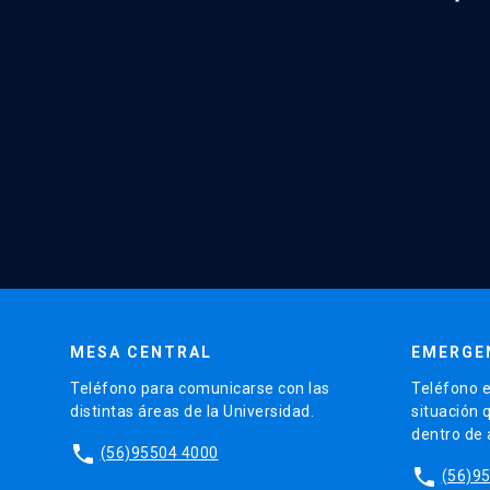
MESA CENTRAL
EMERGE
Teléfono para comunicarse con las
Teléfono e
distintas áreas de la Universidad.
situación 
dentro de
phone
(56)95504 4000
phone
(56)9