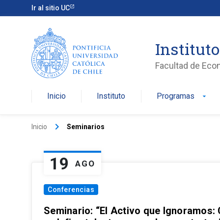
Ir al sitio UC
Institut
Facultad de Eco
Inicio
Instituto
Programas
arrow_drop_down
keyboard_arrow_right
Inicio
Seminarios
19
AGO
Conferencias
Seminario: “El Activo que Ignoramos: