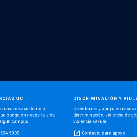
NCIAS UC
DISCRIMINACIÓN Y VIOL
n caso de accidente o
Orientación y apoyo en casos 
que ponga en riesgo tu vida
discriminación, violencia de g
 algún campus.
violencia sexual.
launch
5504 5000
Contacto para apoyo