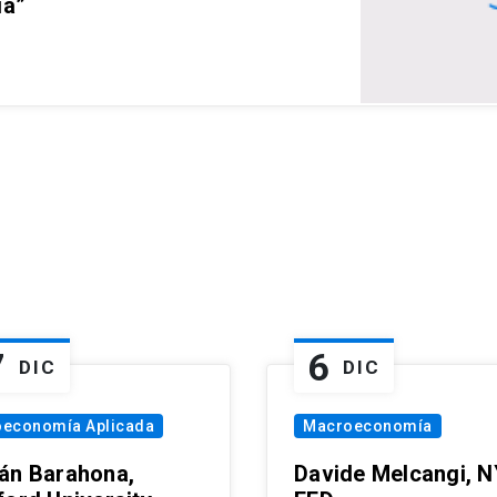
ia”
7
6
DIC
DIC
oeconomía Aplicada
Macroeconomía
án Barahona,
Davide Melcangi, N