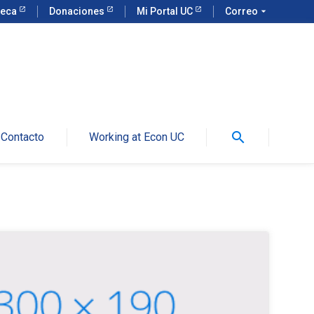
teca
Donaciones
Mi Portal UC
Correo
arrow_drop_down
search
Contacto
Working at Econ UC