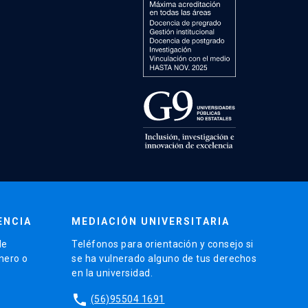
ENCIA
MEDIACIÓN UNIVERSITARIA
de
Teléfonos para orientación y consejo si
énero o
se ha vulnerado alguno de tus derechos
en la universidad.
phone
(56)95504 1691