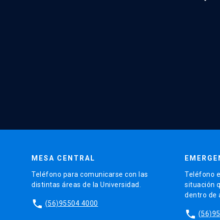
MESA CENTRAL
EMERGE
Teléfono para comunicarse con las
Teléfono e
distintas áreas de la Universidad.
situación 
dentro de
phone
(56)95504 4000
phone
(56)9