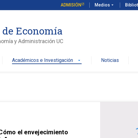
ADMISIÓN
Medios
arrow_drop_down
Biblio
o de Economía
nomía y Administración UC
Académicos e Investigación
Noticias
arrow_drop_down
 Cómo el envejecimiento