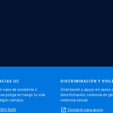
NCIAS UC
DISCRIMINACIÓN Y VIOL
n caso de accidente o
Orientación y apoyo en casos 
que ponga en riesgo tu vida
discriminación, violencia de g
 algún campus.
violencia sexual.
launch
5504 5000
Contacto para apoyo