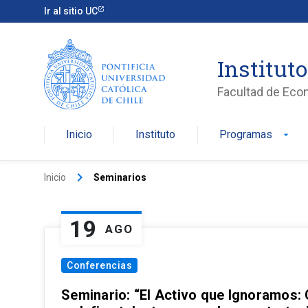
Ir al sitio UC
Institut
Facultad de Eco
Inicio
Instituto
Programas
arrow_drop_down
keyboard_arrow_right
Inicio
Seminarios
19
AGO
Conferencias
Seminario: “El Activo que Ignoramos: