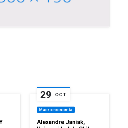
29
OCT
Macroeconomía
Y
Alexandre Janiak,