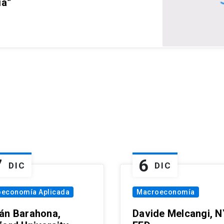
ia”
7
6
DIC
DIC
oeconomía Aplicada
Macroeconomía
án Barahona,
Davide Melcangi, N