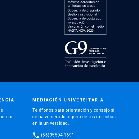
ENCIA
MEDIACIÓN UNIVERSITARIA
de
Teléfonos para orientación y consejo si
énero o
se ha vulnerado alguno de tus derechos
en la universidad.
phone
(56)95504 1691