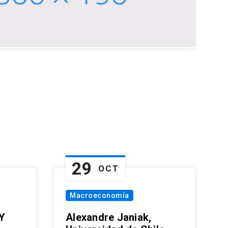
29
OCT
Macroeconomía
Y
Alexandre Janiak,