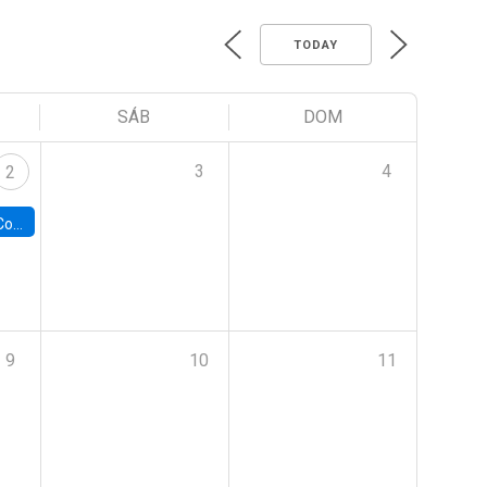
TODAY
SÁB
DOM
3
4
2
ile y UC
9
10
11