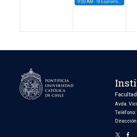
9:00 AM -
IV Economics Alumni Workshop
Inst
Facultad
Avda. Vic
Teléfono
Direcció