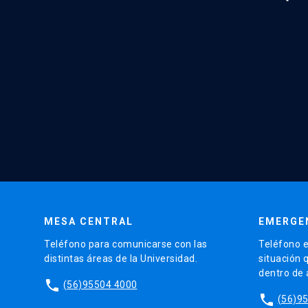
MESA CENTRAL
EMERGE
Teléfono para comunicarse con las
Teléfono e
distintas áreas de la Universidad.
situación 
dentro de
phone
(56)95504 4000
phone
(56)9