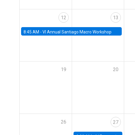
12
13
8:45 AM -
VI Annual Santiago Macro Workshop
19
20
26
27