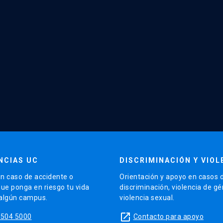
NCIAS UC
DISCRIMINACIÓN Y VIOL
n caso de accidente o
Orientación y apoyo en casos 
que ponga en riesgo tu vida
discriminación, violencia de g
 algún campus.
violencia sexual.
launch
5504 5000
Contacto para apoyo