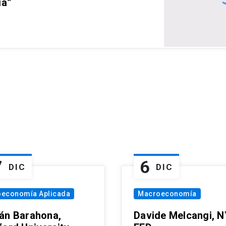
ia”
7
6
DIC
DIC
oeconomía Aplicada
Macroeconomía
án Barahona,
Davide Melcangi, N