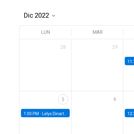
LUN
MAR
28
29
11:
6
5
1:00 PM -
Lelys Dinarte, Banco Mundial
12: