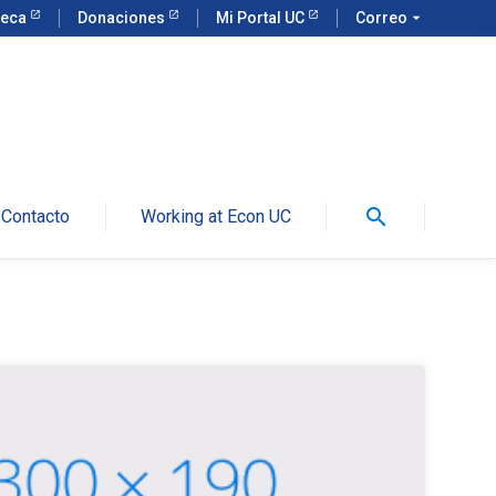
teca
Donaciones
Mi Portal UC
Correo
arrow_drop_down
search
Contacto
Working at Econ UC