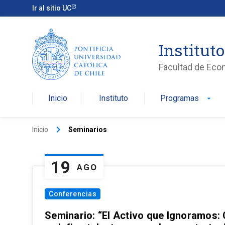
Ir al sitio UC
Institut
Facultad de Eco
Inicio
Instituto
Programas
arrow_drop_down
keyboard_arrow_right
Inicio
Seminarios
19
AGO
Conferencias
Seminario: “El Activo que Ignoramos: