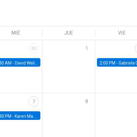
MIÉ
JUE
VIE
1
30
30 AM -
David Weil, Brown University
2:00 PM -
Gabriela Contreras, Banco Central de Ch
8
7
30 PM -
Karen Macours, Paris School of Economics