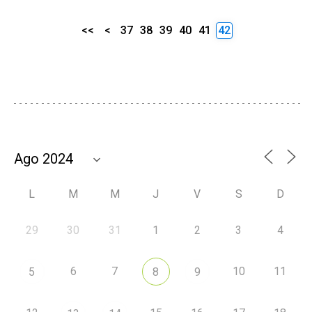
<<
<
37
38
39
40
41
42
L
M
M
J
V
S
D
29
30
31
1
2
3
4
6
7
10
11
5
8
9