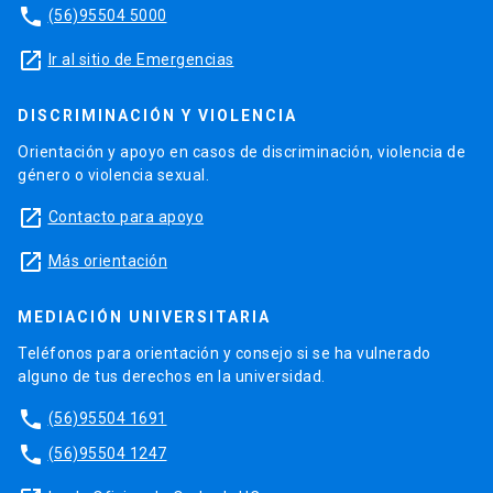
phone
(56)95504 5000
launch
Ir al sitio de Emergencias
DISCRIMINACIÓN Y VIOLENCIA
Orientación y apoyo en casos de discriminación, violencia de
género o violencia sexual.
launch
Contacto para apoyo
launch
Más orientación
MEDIACIÓN UNIVERSITARIA
Teléfonos para orientación y consejo si se ha vulnerado
alguno de tus derechos en la universidad.
phone
(56)95504 1691
phone
(56)95504 1247