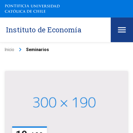
Instituto de Economía
keyboard_arrow_right
Inicio
Seminarios