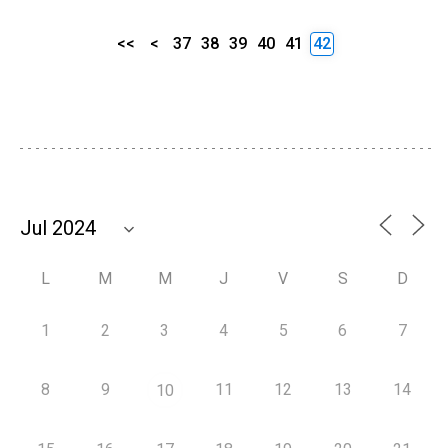
<<
<
37
38
39
40
41
42
L
M
M
J
V
S
D
1
2
3
4
5
6
7
8
9
11
12
13
14
10