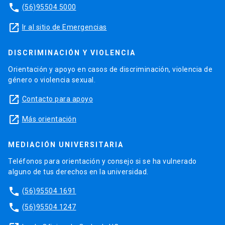
phone
(56)95504 5000
launch
Ir al sitio de Emergencias
DISCRIMINACIÓN Y VIOLENCIA
Orientación y apoyo en casos de discriminación, violencia de
género o violencia sexual.
launch
Contacto para apoyo
launch
Más orientación
MEDIACIÓN UNIVERSITARIA
Teléfonos para orientación y consejo si se ha vulnerado
alguno de tus derechos en la universidad.
phone
(56)95504 1691
phone
(56)95504 1247