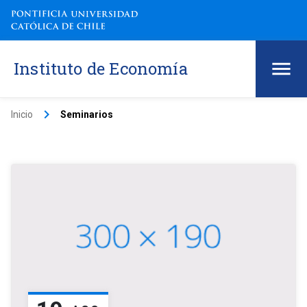
Instituto de Economía
keyboard_arrow_right
Inicio
Seminarios