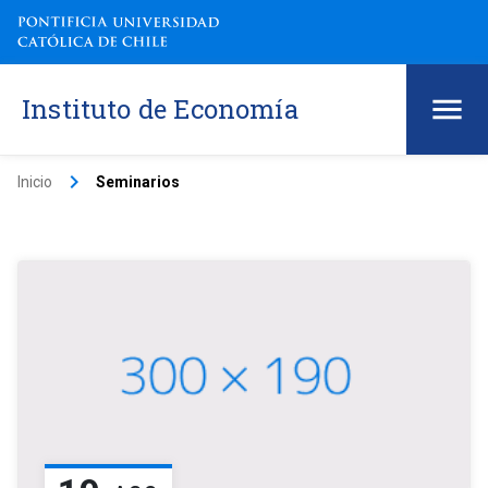
Instituto de Economía
keyboard_arrow_right
Inicio
Seminarios