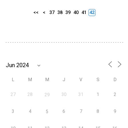
<<
<
37
38
39
40
41
42
L
M
M
J
V
S
D
27
28
30
31
1
2
29
3
4
6
7
8
9
5