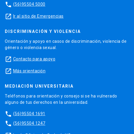
phone
(56)95504 5000
launch
Ir al sitio de Emergencias
DISCRIMINACIÓN Y VIOLENCIA
Orientación y apoyo en casos de discriminación, violencia de
género o violencia sexual.
launch
Contacto para apoyo
launch
Más orientación
MEDIACIÓN UNIVERSITARIA
Teléfonos para orientación y consejo si se ha vulnerado
alguno de tus derechos en la universidad.
phone
(56)95504 1691
phone
(56)95504 1247