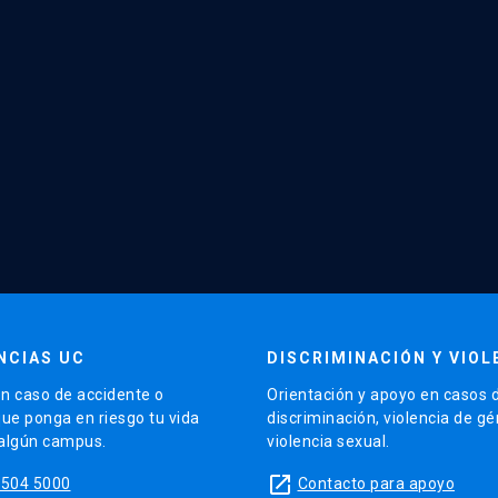
NCIAS UC
DISCRIMINACIÓN Y VIOL
n caso de accidente o
Orientación y apoyo en casos 
que ponga en riesgo tu vida
discriminación, violencia de g
 algún campus.
violencia sexual.
launch
5504 5000
Contacto para apoyo