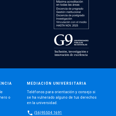
ENCIA
MEDIACIÓN UNIVERSITARIA
de
Teléfonos para orientación y consejo si
énero o
se ha vulnerado alguno de tus derechos
en la universidad.
phone
(56)95504 1691