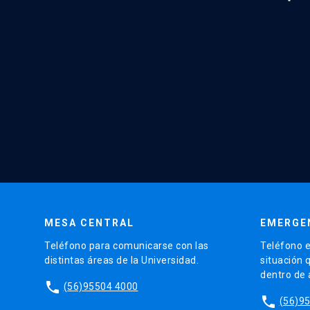
MESA CENTRAL
EMERGE
Teléfono para comunicarse con las
Teléfono e
distintas áreas de la Universidad.
situación 
dentro de
phone
(56)95504 4000
phone
(56)9