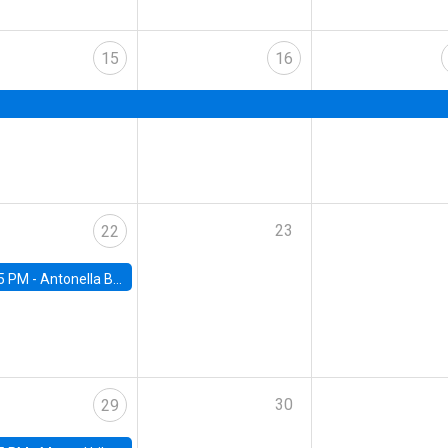
15
16
23
22
5 PM -
Antonella Bancalari, Institute for Fiscal Studies (IFS) and Research Associate at University College London (UCL)
30
29