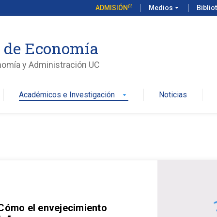
ADMISIÓN
Medios
arrow_drop_down
Biblio
o de Economía
nomía y Administración UC
Académicos e Investigación
Noticias
arrow_drop_down
 Cómo el envejecimiento