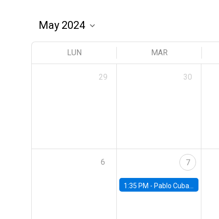
LUN
MAR
29
30
6
7
1:35 PM -
Pablo Cuba, FED Board