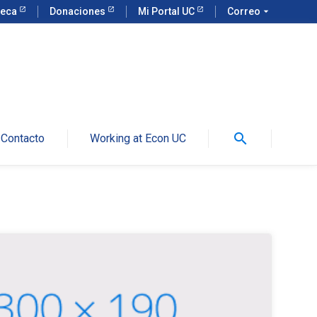
teca
Donaciones
Mi Portal UC
Correo
arrow_drop_down
search
Contacto
Working at Econ UC