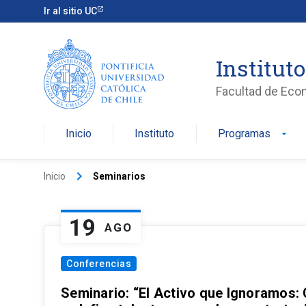
Ir al sitio UC
Institut
Facultad de Eco
Inicio
Instituto
Programas
arrow_drop_down
keyboard_arrow_right
Inicio
Seminarios
19
AGO
Conferencias
Seminario: “El Activo que Ignoramos: