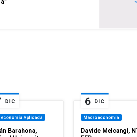
ia”
7
6
DIC
DIC
oeconomía Aplicada
Macroeconomía
án Barahona,
Davide Melcangi, N