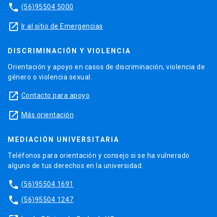
phone
(56)95504 5000
launch
Ir al sitio de Emergencias
DISCRIMINACIÓN Y VIOLENCIA
Orientación y apoyo en casos de discriminación, violencia de
género o violencia sexual.
launch
Contacto para apoyo
launch
Más orientación
MEDIACIÓN UNIVERSITARIA
Teléfonos para orientación y consejo si se ha vulnerado
alguno de tus derechos en la universidad.
phone
(56)95504 1691
phone
(56)95504 1247