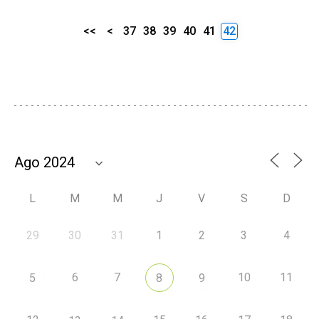
<<
<
37
38
39
40
41
42
L
M
M
J
V
S
D
29
30
31
1
2
3
4
6
7
10
11
5
8
9