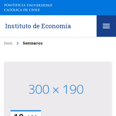
Instituto de Economía
keyboard_arrow_right
Inicio
Seminarios