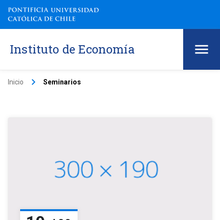
Instituto de Economía
keyboard_arrow_right
Inicio
Seminarios