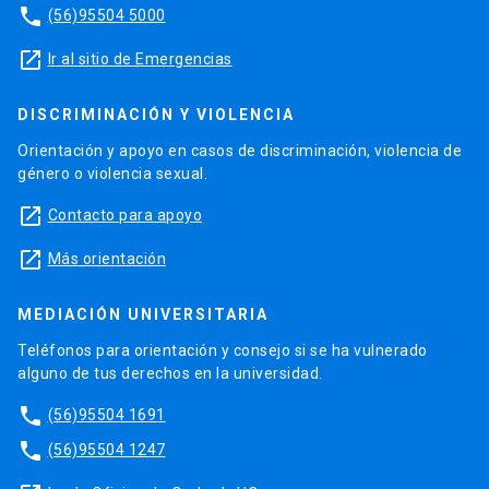
phone
(56)95504 5000
launch
Ir al sitio de Emergencias
DISCRIMINACIÓN Y VIOLENCIA
Orientación y apoyo en casos de discriminación, violencia de
género o violencia sexual.
launch
Contacto para apoyo
launch
Más orientación
MEDIACIÓN UNIVERSITARIA
Teléfonos para orientación y consejo si se ha vulnerado
alguno de tus derechos en la universidad.
phone
(56)95504 1691
phone
(56)95504 1247