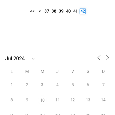
<<
<
37
38
39
40
41
42
L
M
M
J
V
S
D
1
2
3
4
5
6
7
8
9
11
12
13
14
10