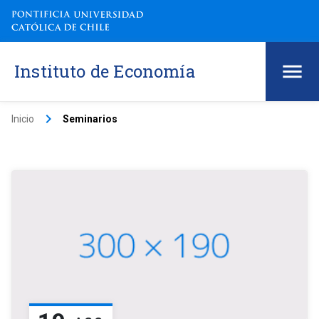
Instituto de Economía
keyboard_arrow_right
Inicio
Seminarios