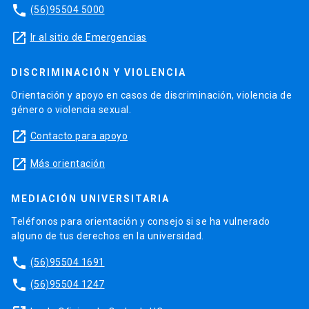
phone
(56)95504 5000
launch
Ir al sitio de Emergencias
DISCRIMINACIÓN Y VIOLENCIA
Orientación y apoyo en casos de discriminación, violencia de
género o violencia sexual.
launch
Contacto para apoyo
launch
Más orientación
MEDIACIÓN UNIVERSITARIA
Teléfonos para orientación y consejo si se ha vulnerado
alguno de tus derechos en la universidad.
phone
(56)95504 1691
phone
(56)95504 1247