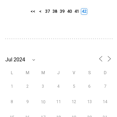
<<
<
37
38
39
40
41
42
L
M
M
J
V
S
D
1
2
3
4
5
6
7
8
9
11
12
13
14
10