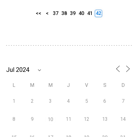
<<
<
37
38
39
40
41
42
L
M
M
J
V
S
D
1
2
3
4
5
6
7
8
9
11
12
13
14
10