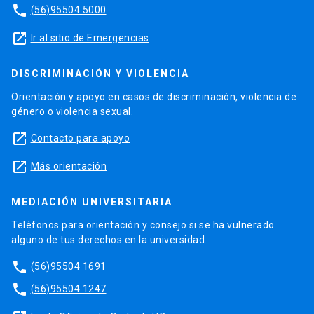
phone
(56)95504 5000
launch
Ir al sitio de Emergencias
DISCRIMINACIÓN Y VIOLENCIA
Orientación y apoyo en casos de discriminación, violencia de
género o violencia sexual.
launch
Contacto para apoyo
launch
Más orientación
MEDIACIÓN UNIVERSITARIA
Teléfonos para orientación y consejo si se ha vulnerado
alguno de tus derechos en la universidad.
phone
(56)95504 1691
phone
(56)95504 1247