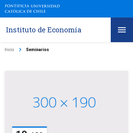
Instituto de Economía
keyboard_arrow_right
Inicio
Seminarios