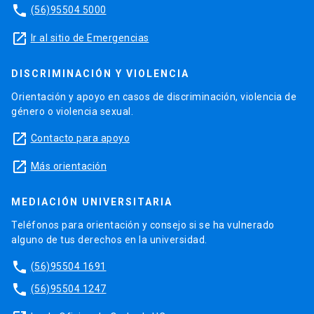
phone
(56)95504 5000
launch
Ir al sitio de Emergencias
DISCRIMINACIÓN Y VIOLENCIA
Orientación y apoyo en casos de discriminación, violencia de
género o violencia sexual.
launch
Contacto para apoyo
launch
Más orientación
MEDIACIÓN UNIVERSITARIA
Teléfonos para orientación y consejo si se ha vulnerado
alguno de tus derechos en la universidad.
phone
(56)95504 1691
phone
(56)95504 1247