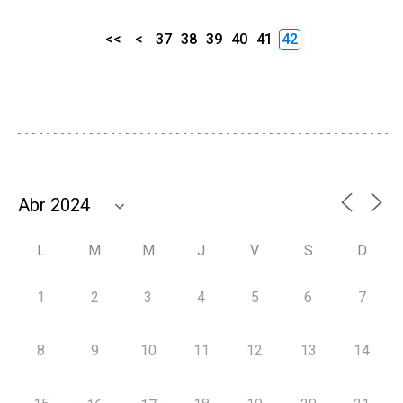
<<
<
37
38
39
40
41
42
L
M
M
J
V
S
D
1
2
3
4
5
6
7
8
9
10
11
12
13
14