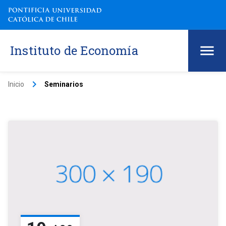
Instituto de Economía
keyboard_arrow_right
Inicio
Seminarios