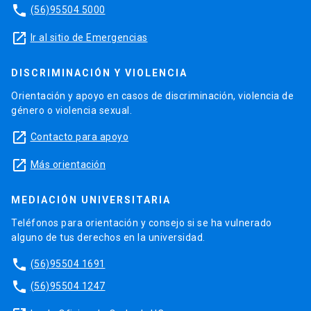
phone
(56)95504 5000
launch
Ir al sitio de Emergencias
DISCRIMINACIÓN Y VIOLENCIA
Orientación y apoyo en casos de discriminación, violencia de
género o violencia sexual.
launch
Contacto para apoyo
launch
Más orientación
MEDIACIÓN UNIVERSITARIA
Teléfonos para orientación y consejo si se ha vulnerado
alguno de tus derechos en la universidad.
phone
(56)95504 1691
phone
(56)95504 1247