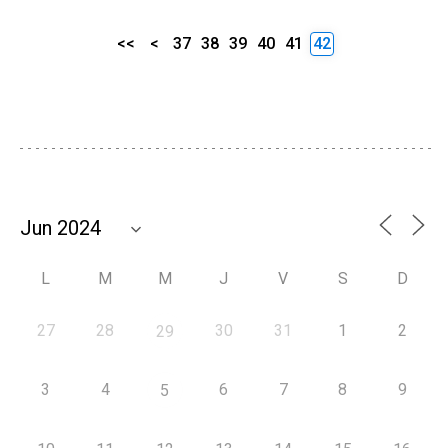
<<
<
37
38
39
40
41
42
L
M
M
J
V
S
D
27
28
30
31
1
2
29
3
4
6
7
8
9
5