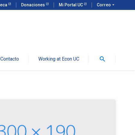
teca
Donaciones
Mi Portal UC
Correo
arrow_drop_down
search
Contacto
Working at Econ UC