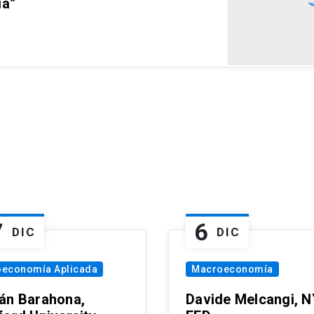
ia”
7
6
DIC
DIC
oeconomía Aplicada
Macroeconomía
án Barahona,
Davide Melcangi, N