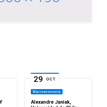
29
OCT
Macroeconomía
Y
Alexandre Janiak,