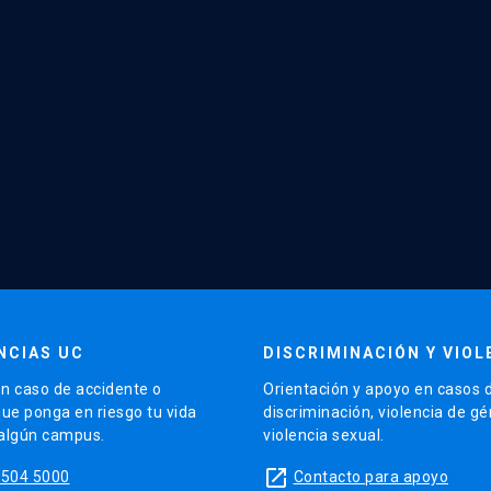
NCIAS UC
DISCRIMINACIÓN Y VIOL
n caso de accidente o
Orientación y apoyo en casos 
que ponga en riesgo tu vida
discriminación, violencia de g
 algún campus.
violencia sexual.
launch
5504 5000
Contacto para apoyo