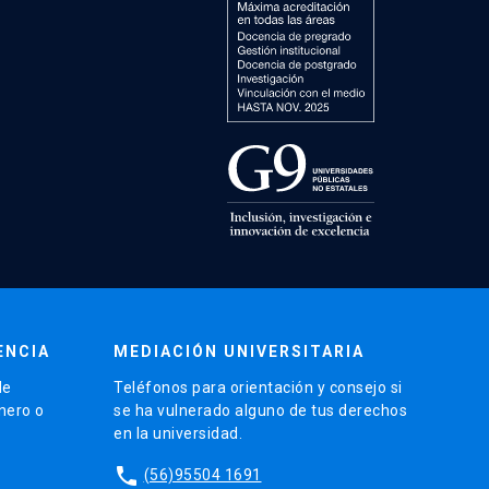
ENCIA
MEDIACIÓN UNIVERSITARIA
de
Teléfonos para orientación y consejo si
énero o
se ha vulnerado alguno de tus derechos
en la universidad.
phone
(56)95504 1691