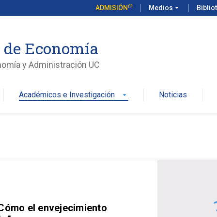
ADMISIÓN
Medios
arrow_drop_down
Biblio
o de Economía
nomía y Administración UC
Académicos e Investigación
Noticias
arrow_drop_down
 Cómo el envejecimiento