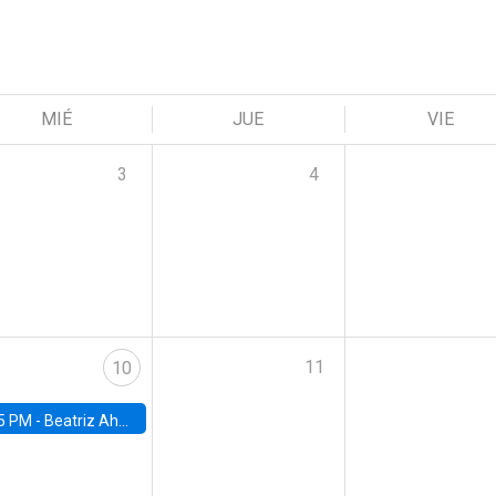
MIÉ
JUE
VIE
3
4
11
10
5 PM -
Beatriz Ahumada, PhD candidate, Universidad de Pittsburgh