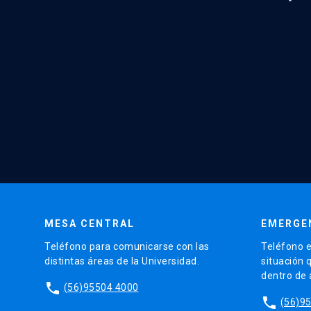
MESA CENTRAL
EMERGE
Teléfono para comunicarse con las
Teléfono e
distintas áreas de la Universidad.
situación 
dentro de
phone
(56)95504 4000
phone
(56)9