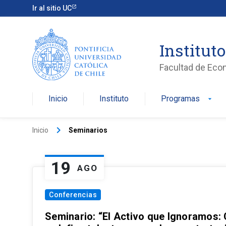
Ir al sitio UC
Institut
Facultad de Eco
Inicio
Instituto
Programas
arrow_drop_down
keyboard_arrow_right
Inicio
Seminarios
19
AGO
Conferencias
Seminario: “El Activo que Ignoramos: