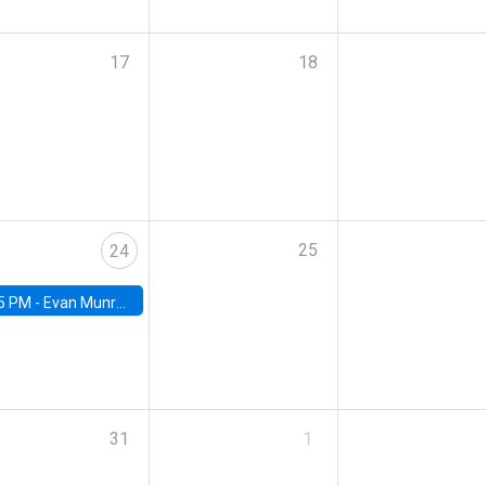
17
18
25
24
5 PM -
Evan Munro, Neyman Visiting Assistant Professor in the Department of Statistics at UC Berkeley
31
1