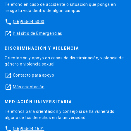
Teléfono en caso de accidente o situación que ponga en
riesgo tu vida dentro de algún campus.
phone
(56)95504 5000
launch
Ir al sitio de Emergencias
DISCRIMINACIÓN Y VIOLENCIA
Orientación y apoyo en casos de discriminación, violencia de
género o violencia sexual.
launch
Contacto para apoyo
launch
Más orientación
MEDIACIÓN UNIVERSITARIA
Teléfonos para orientación y consejo si se ha vulnerado
alguno de tus derechos en la universidad.
phone
(56)95504 1691