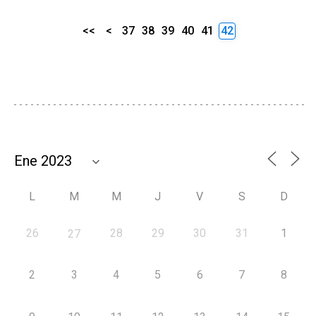
<<
<
37
38
39
40
41
42
L
M
M
J
V
S
D
26
28
29
30
31
1
27
2
3
4
5
6
7
8