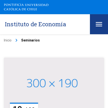
Instituto de Economía
keyboard_arrow_right
Inicio
Seminarios