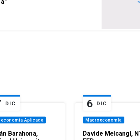
ia”
7
6
DIC
DIC
oeconomía Aplicada
Macroeconomía
án Barahona,
Davide Melcangi, N