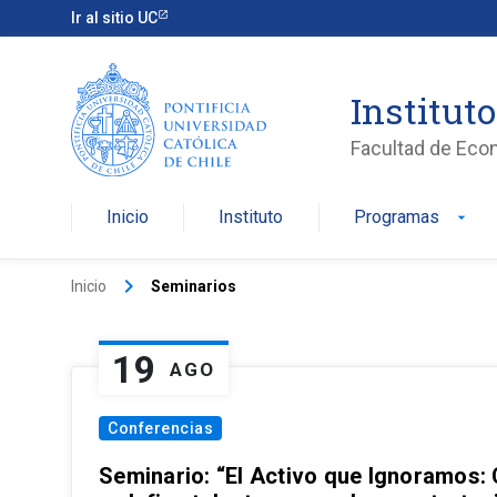
Ir al sitio UC
Institut
Facultad de Eco
Inicio
Instituto
Programas
arrow_drop_down
keyboard_arrow_right
Inicio
Seminarios
19
AGO
Conferencias
Seminario: “El Activo que Ignoramos: