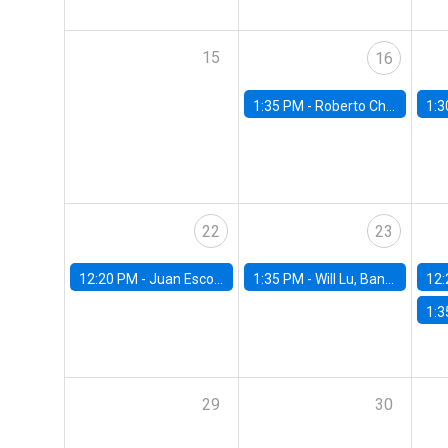
15
16
1:35 PM -
Roberto Chang, Rutgers University
1:3
22
23
12:20 PM -
Juan Escobar, Universidad de Chile
1:35 PM -
Will Lu, Banco Central de Chile
12:
1:3
29
30