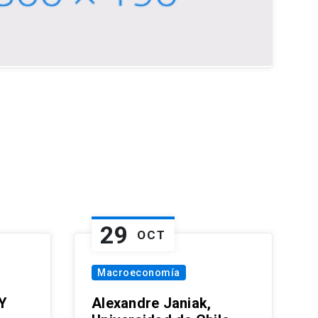
29
OCT
Macroeconomía
Y
Alexandre Janiak,