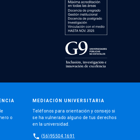
ENCIA
MEDIACIÓN UNIVERSITARIA
de
Teléfonos para orientación y consejo si
énero o
se ha vulnerado alguno de tus derechos
en la universidad.
phone
(56)95504 1691