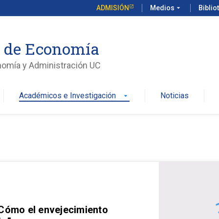
ADMISIÓN
Medios
arrow_drop_down
Biblio
o de Economía
nomía y Administración UC
Académicos e Investigación
Noticias
arrow_drop_down
 Cómo el envejecimiento