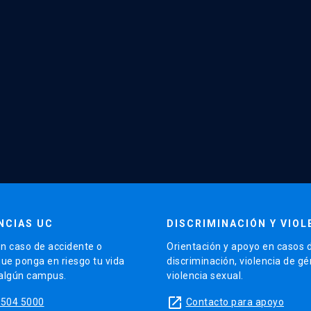
NCIAS UC
DISCRIMINACIÓN Y VIOL
n caso de accidente o
Orientación y apoyo en casos 
que ponga en riesgo tu vida
discriminación, violencia de g
 algún campus.
violencia sexual.
launch
5504 5000
Contacto para apoyo