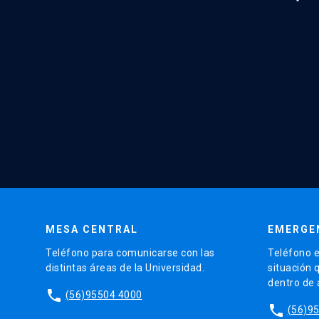
MESA CENTRAL
EMERGE
Teléfono para comunicarse con las
Teléfono e
distintas áreas de la Universidad.
situación 
dentro de
phone
(56)95504 4000
phone
(56)9