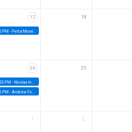
18
17
0 PM -
Petra Moser, NYU Stern
25
24
20 PM -
Nicolas Inostroza, Rotman School of Management, University of Toronto
5 PM -
Andrew Foster, Brown University
1
2