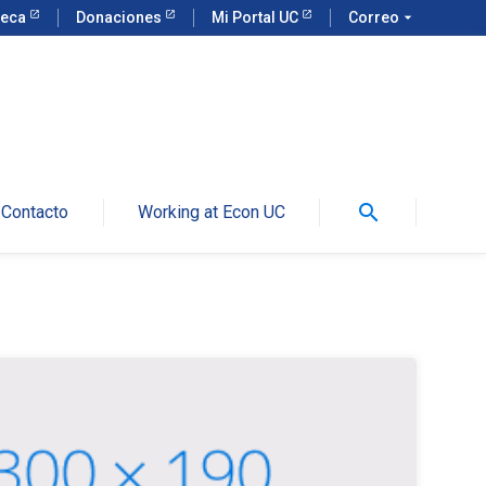
teca
Donaciones
Mi Portal UC
Correo
arrow_drop_down
search
Contacto
Working at Econ UC