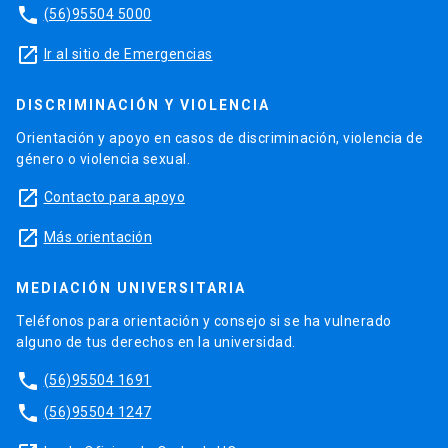
phone
(56)95504 5000
launch
Ir al sitio de Emergencias
DISCRIMINACIÓN Y VIOLENCIA
Orientación y apoyo en casos de discriminación, violencia de
género o violencia sexual.
launch
Contacto para apoyo
launch
Más orientación
MEDIACIÓN UNIVERSITARIA
Teléfonos para orientación y consejo si se ha vulnerado
alguno de tus derechos en la universidad.
phone
(56)95504 1691
phone
(56)95504 1247