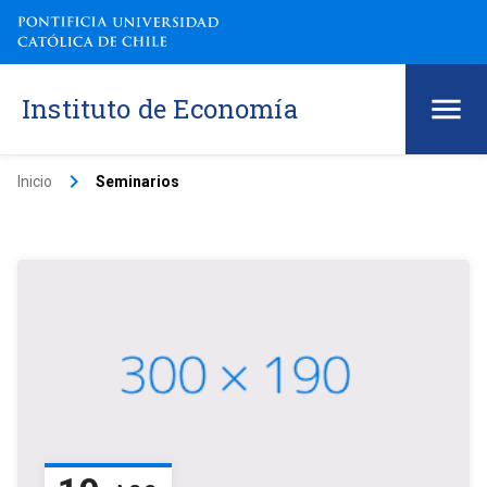
Instituto de Economía
keyboard_arrow_right
Inicio
Seminarios