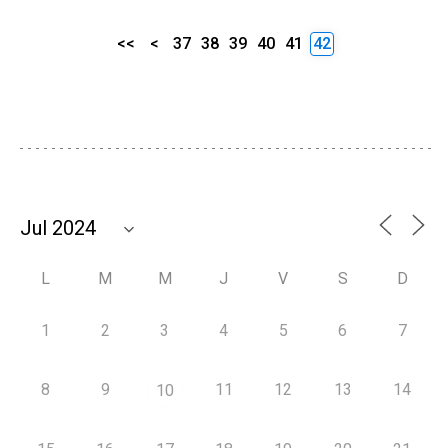
<<
<
37
38
39
40
41
42
L
M
M
J
V
S
D
1
2
3
4
5
6
7
8
9
11
12
13
14
10