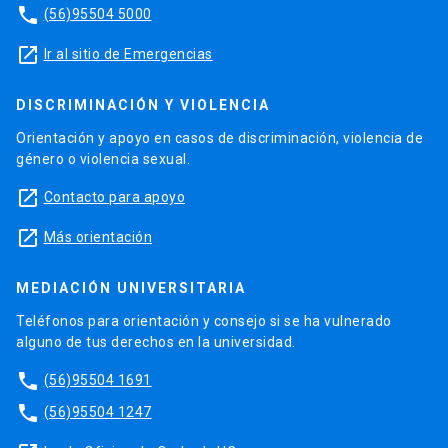
phone
(56)95504 5000
launch
Ir al sitio de Emergencias
DISCRIMINACIÓN Y VIOLENCIA
Orientación y apoyo en casos de discriminación, violencia de
género o violencia sexual.
launch
Contacto para apoyo
launch
Más orientación
MEDIACIÓN UNIVERSITARIA
Teléfonos para orientación y consejo si se ha vulnerado
alguno de tus derechos en la universidad.
phone
(56)95504 1691
phone
(56)95504 1247