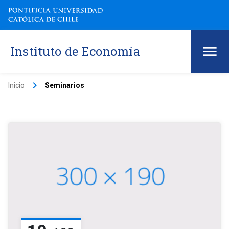
Instituto de Economía
keyboard_arrow_right
Inicio
Seminarios