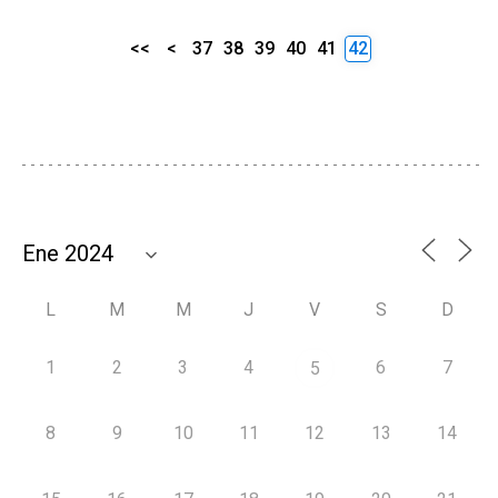
<<
<
37
38
39
40
41
42
L
M
M
J
V
S
D
1
2
3
4
6
7
5
8
9
10
11
12
13
14