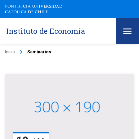
Instituto de Economía
keyboard_arrow_right
Inicio
Seminarios