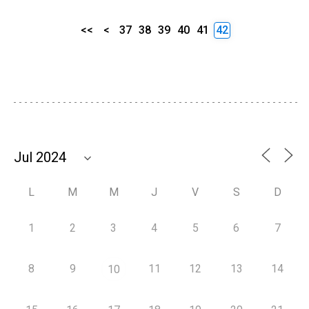
<<
<
37
38
39
40
41
42
L
M
M
J
V
S
D
1
2
3
4
5
6
7
8
9
11
12
13
14
10