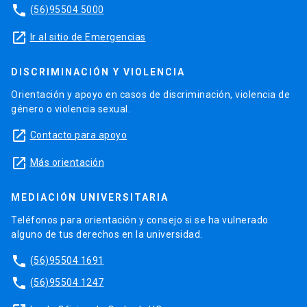
phone
(56)95504 5000
launch
Ir al sitio de Emergencias
DISCRIMINACIÓN Y VIOLENCIA
Orientación y apoyo en casos de discriminación, violencia de
género o violencia sexual.
launch
Contacto para apoyo
launch
Más orientación
MEDIACIÓN UNIVERSITARIA
Teléfonos para orientación y consejo si se ha vulnerado
alguno de tus derechos en la universidad.
phone
(56)95504 1691
phone
(56)95504 1247