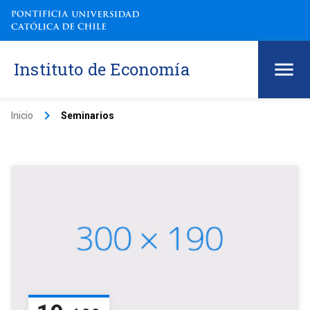
Instituto de Economía
keyboard_arrow_right
Inicio
Seminarios