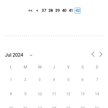
<<
<
37
38
39
40
41
42
L
M
M
J
V
S
D
1
2
3
4
5
6
7
8
9
11
12
13
14
10