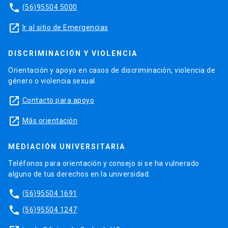
phone
(56)95504 5000
launch
Ir al sitio de Emergencias
DISCRIMINACIÓN Y VIOLENCIA
Orientación y apoyo en casos de discriminación, violencia de
género o violencia sexual.
launch
Contacto para apoyo
launch
Más orientación
MEDIACIÓN UNIVERSITARIA
Teléfonos para orientación y consejo si se ha vulnerado
alguno de tus derechos en la universidad.
phone
(56)95504 1691
phone
(56)95504 1247