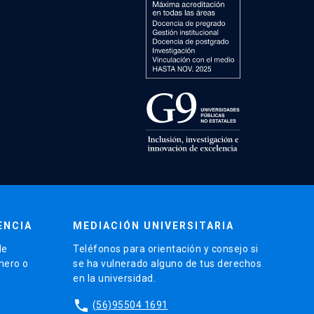
ENCIA
MEDIACIÓN UNIVERSITARIA
de
Teléfonos para orientación y consejo si
énero o
se ha vulnerado alguno de tus derechos
en la universidad.
phone
(56)95504 1691