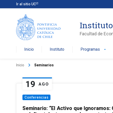
Ir al sitio UC
Institut
Facultad de Eco
Inicio
Instituto
Programas
arrow_drop_down
keyboard_arrow_right
Inicio
Seminarios
19
AGO
Conferencias
Seminario: “El Activo que Ignoramos: