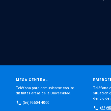
MESA CENTRAL
EMERGE
Teléfono para comunicarse con las
Teléfono e
distintas áreas de la Universidad.
situación 
dentro de
phone
(56)95504 4000
phone
(56)9