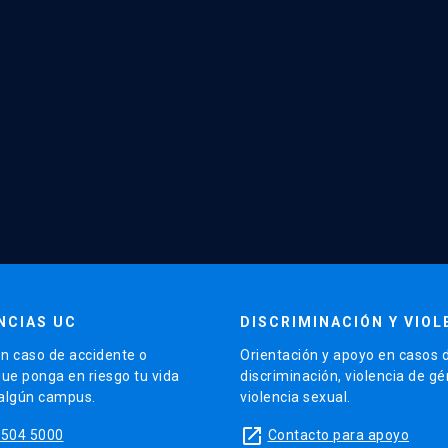
NCIAS UC
DISCRIMINACIÓN Y VIOL
n caso de accidente o
Orientación y apoyo en casos 
que ponga en riesgo tu vida
discriminación, violencia de g
 algún campus.
violencia sexual.
launch
5504 5000
Contacto para apoyo