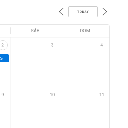
TODAY
SÁB
DOM
3
4
2
ile y UC
9
10
11