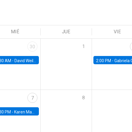
MIÉ
JUE
VIE
1
30
30 AM -
David Weil, Brown University
2:00 PM -
Gabriela Contreras, Banco Central de Ch
8
7
30 PM -
Karen Macours, Paris School of Economics