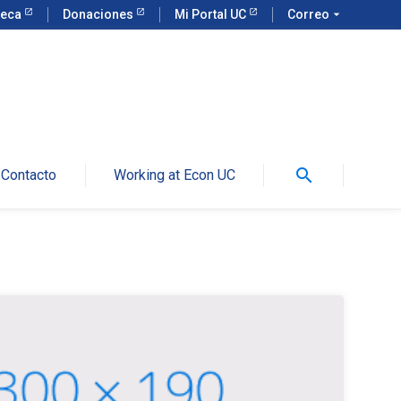
teca
Donaciones
Mi Portal UC
Correo
arrow_drop_down
search
Contacto
Working at Econ UC