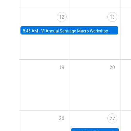
12
13
8:45 AM -
VI Annual Santiago Macro Workshop
19
20
26
27