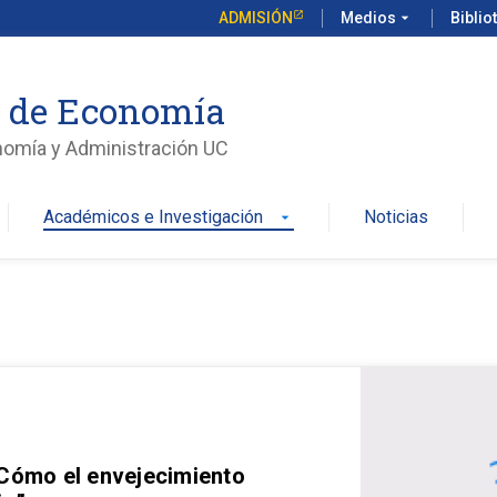
ADMISIÓN
Medios
arrow_drop_down
Biblio
o de Economía
nomía y Administración UC
Académicos e Investigación
Noticias
arrow_drop_down
 Cómo el envejecimiento