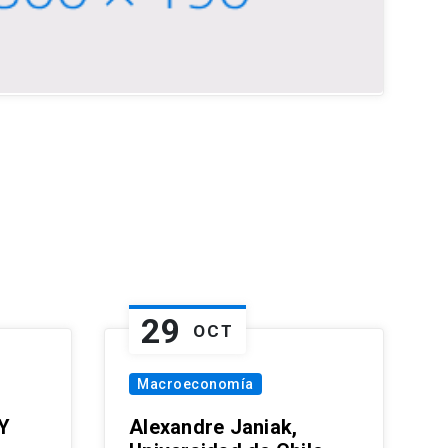
29
OCT
Macroeconomía
Y
Alexandre Janiak,