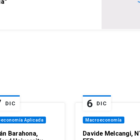
ia”
7
6
DIC
DIC
oeconomía Aplicada
Macroeconomía
án Barahona,
Davide Melcangi, N