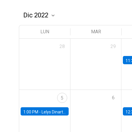
LUN
MAR
28
29
11:
6
5
1:00 PM -
Lelys Dinarte, Banco Mundial
12: