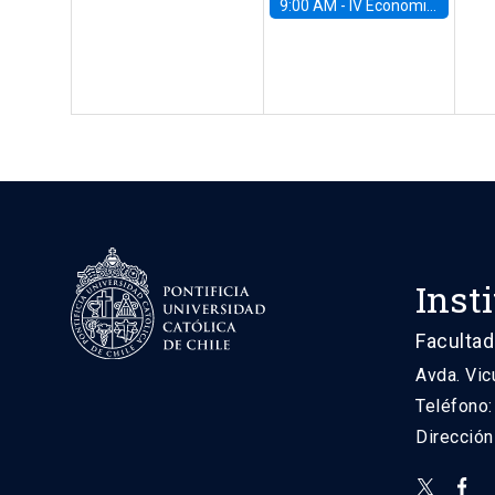
9:00 AM -
IV Economics Alumni Workshop
Inst
Facultad
Avda. Vic
Teléfono
Direcció