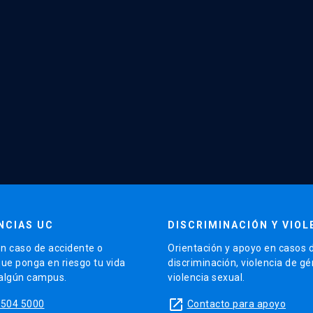
NCIAS UC
DISCRIMINACIÓN Y VIOL
n caso de accidente o
Orientación y apoyo en casos 
que ponga en riesgo tu vida
discriminación, violencia de g
 algún campus.
violencia sexual.
launch
5504 5000
Contacto para apoyo