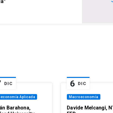
ia”
7
6
DIC
DIC
oeconomía Aplicada
Macroeconomía
án Barahona,
Davide Melcangi, N