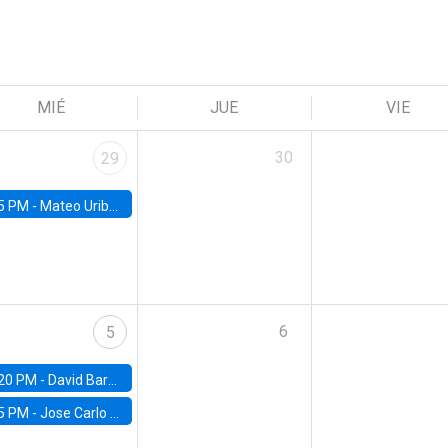
MIÉ
JUE
VIE
30
29
5 PM -
Mateo Uribe-Castro, Universidad de los Andes (Colombia)
6
5
20 PM -
David Bardey, Universidad de los Andes - CEDE
5 PM -
Jose Carlo Bermudez, UC (ME) & World Bank