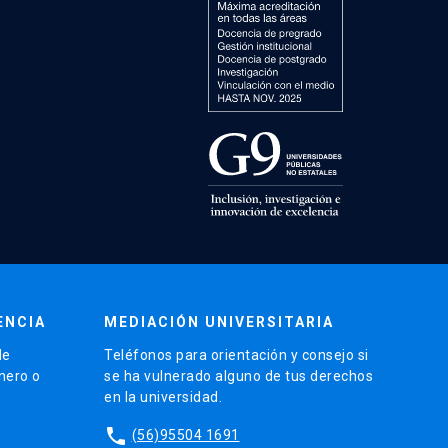
ENCIA
MEDIACIÓN UNIVERSITARIA
de
Teléfonos para orientación y consejo si
énero o
se ha vulnerado alguno de tus derechos
en la universidad.
phone
(56)95504 1691