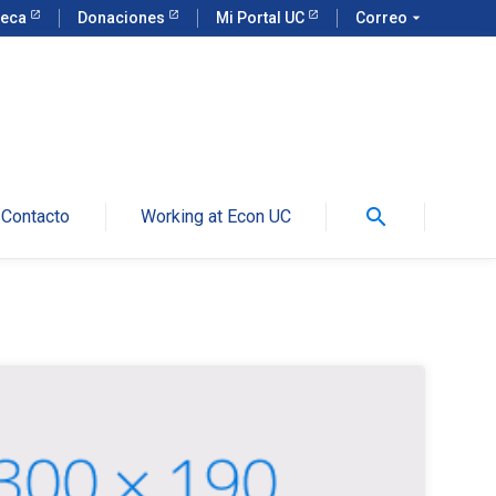
teca
Donaciones
Mi Portal UC
Correo
arrow_drop_down
search
Contacto
Working at Econ UC