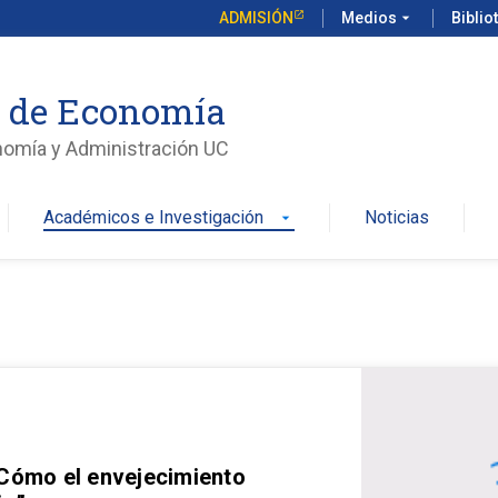
ADMISIÓN
Medios
arrow_drop_down
Biblio
o de Economía
nomía y Administración UC
Académicos e Investigación
Noticias
arrow_drop_down
 Cómo el envejecimiento