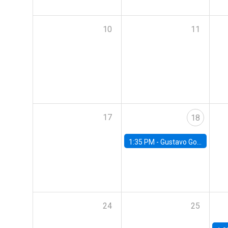
10
11
17
18
1:35 PM -
Gustavo González, Banco Central de Chile
24
25