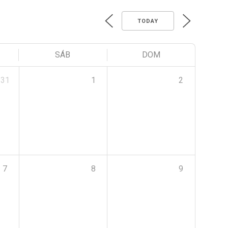
TODAY
SÁB
DOM
31
1
2
7
8
9