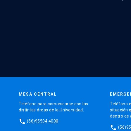
MESA CENTRAL
EMERGE
Teléfono para comunicarse con las
Teléfono e
distintas áreas de la Universidad.
situación 
dentro de
phone
(56)95504 4000
phone
(56)9