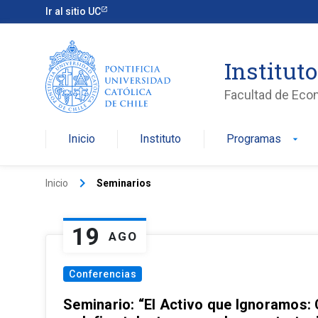
Ir al sitio UC
Institut
Facultad de Eco
Inicio
Instituto
Programas
arrow_drop_down
keyboard_arrow_right
Inicio
Seminarios
19
AGO
Conferencias
Seminario: “El Activo que Ignoramos: