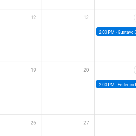
12
13
2:00 PM -
Gustavo González - Banco Central d
19
20
2:00 PM -
Federico Huneeus - Banco Central de C
26
27