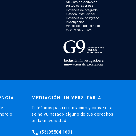
ENCIA
MEDIACIÓN UNIVERSITARIA
de
Teléfonos para orientación y consejo si
énero o
se ha vulnerado alguno de tus derechos
en la universidad.
phone
(56)95504 1691