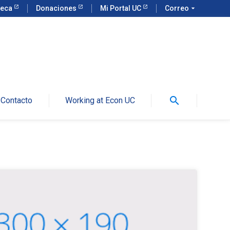
teca
Donaciones
Mi Portal UC
Correo
arrow_drop_down
search
Contacto
Working at Econ UC