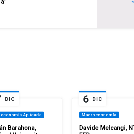
ia”
7
6
DIC
DIC
oeconomía Aplicada
Macroeconomía
án Barahona,
Davide Melcangi, N