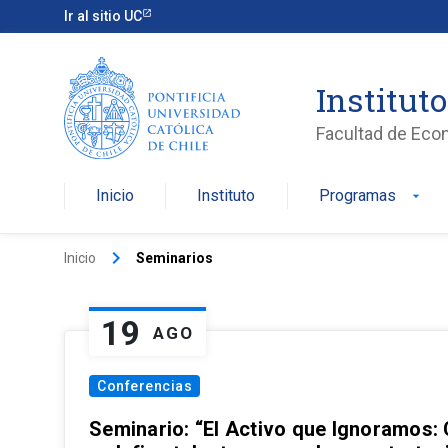
Ir al sitio UC
Institut
Facultad de Eco
Inicio
Instituto
Programas
arrow_drop_down
keyboard_arrow_right
Inicio
Seminarios
19
AGO
Conferencias
Seminario: “El Activo que Ignoramos: