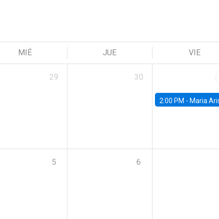
MIÉ
JUE
VIE
29
30
2:00 PM -
Maria Aristizabal-Ramirez, FED
5
6