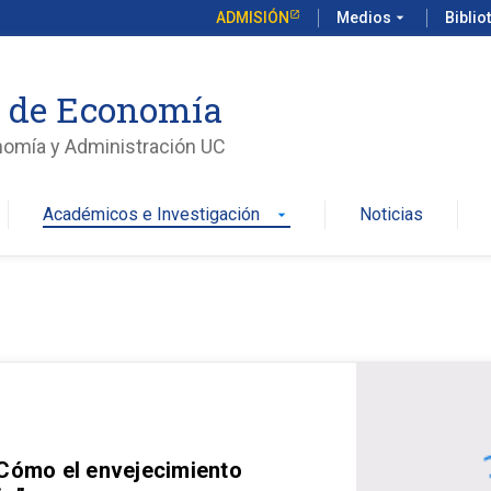
ADMISIÓN
Medios
arrow_drop_down
Biblio
o de Economía
nomía y Administración UC
Académicos e Investigación
Noticias
arrow_drop_down
 Cómo el envejecimiento