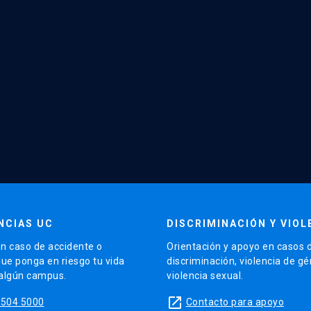
NCIAS UC
DISCRIMINACIÓN Y VIOL
n caso de accidente o
Orientación y apoyo en casos 
que ponga en riesgo tu vida
discriminación, violencia de g
 algún campus.
violencia sexual.
launch
5504 5000
Contacto para apoyo