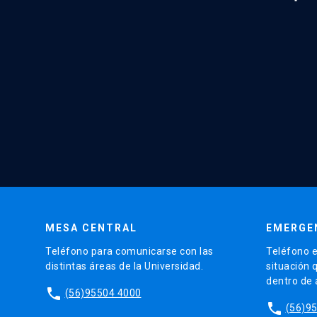
MESA CENTRAL
EMERGE
Teléfono para comunicarse con las
Teléfono e
distintas áreas de la Universidad.
situación 
dentro de
phone
(56)95504 4000
phone
(56)9