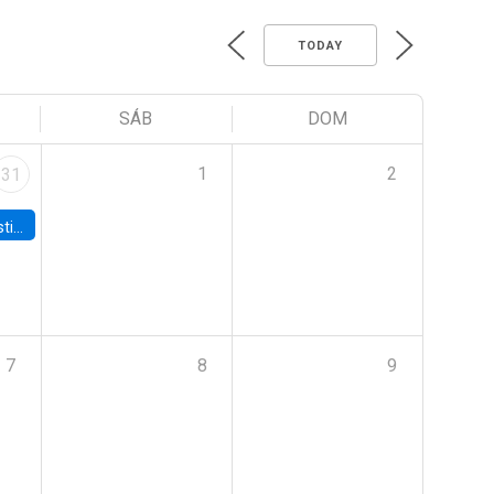
TODAY
SÁB
DOM
1
2
31
 Board
7
8
9