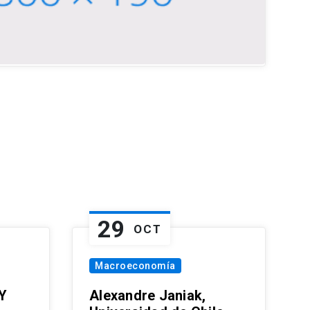
29
OCT
Macroeconomía
Y
Alexandre Janiak,