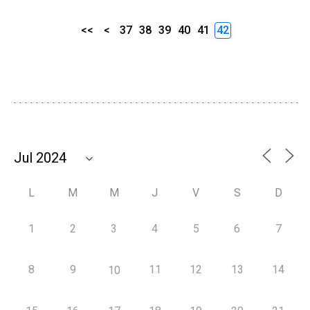
<<
<
37
38
39
40
41
42
L
M
M
J
V
S
D
1
2
3
4
5
6
7
8
9
11
12
13
14
10