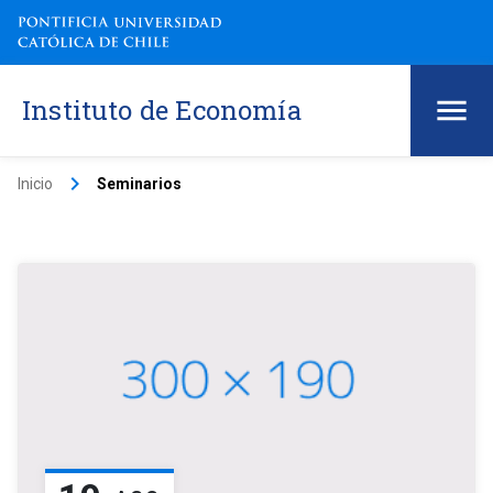
Instituto de Economía
keyboard_arrow_right
Inicio
Seminarios