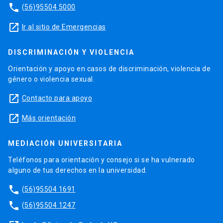
phone
(56)95504 5000
launch
Ir al sitio de Emergencias
DISCRIMINACIÓN Y VIOLENCIA
Orientación y apoyo en casos de discriminación, violencia de
género o violencia sexual.
launch
Contacto para apoyo
launch
Más orientación
MEDIACIÓN UNIVERSITARIA
Teléfonos para orientación y consejo si se ha vulnerado
alguno de tus derechos en la universidad.
phone
(56)95504 1691
phone
(56)95504 1247