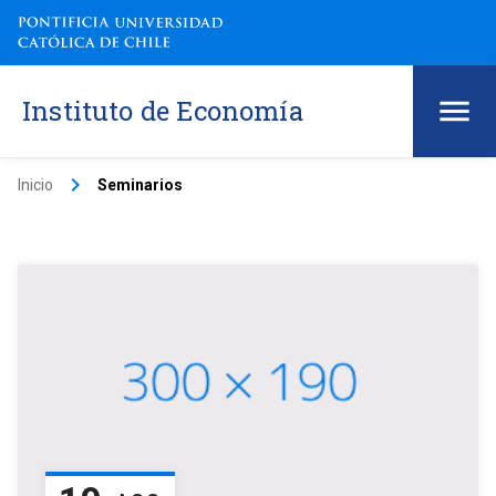
Instituto de Economía
keyboard_arrow_right
Inicio
Seminarios