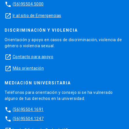
phone
(56)95504 5000
launch
Ir al sitio de Emergencias
DISCRIMINACIÓN Y VIOLENCIA
Orientación y apoyo en casos de discriminación, violencia de
género o violencia sexual.
launch
Contacto para apoyo
launch
Más orientación
MEDIACIÓN UNIVERSITARIA
Teléfonos para orientación y consejo si se ha vulnerado
alguno de tus derechos en la universidad.
phone
(56)95504 1691
phone
(56)95504 1247