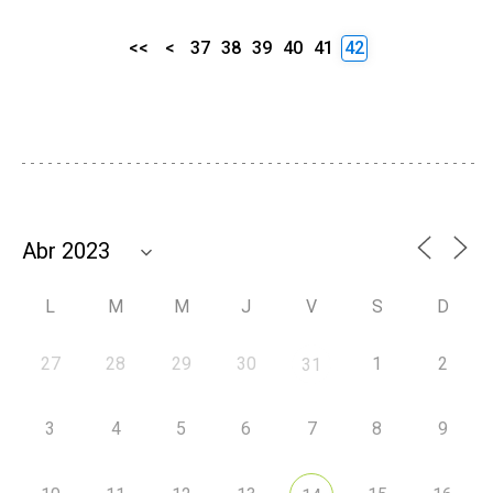
<<
<
37
38
39
40
41
42
L
M
M
J
V
S
D
27
28
29
30
1
2
31
3
4
5
6
7
8
9