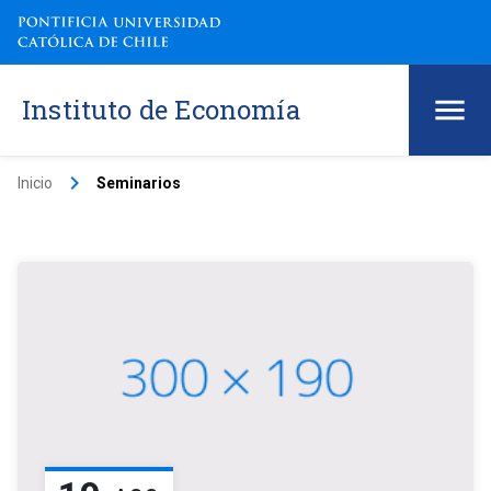
Instituto de Economía
keyboard_arrow_right
Inicio
Seminarios