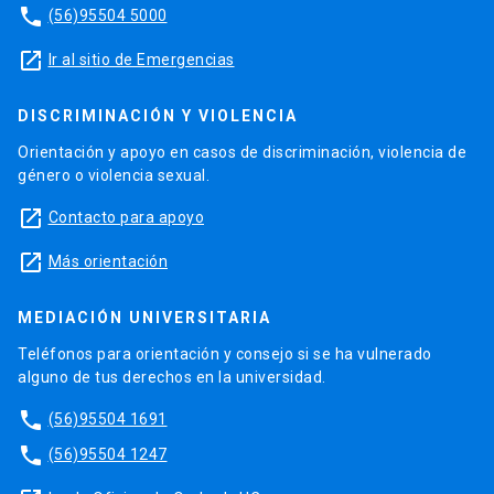
phone
(56)95504 5000
launch
Ir al sitio de Emergencias
DISCRIMINACIÓN Y VIOLENCIA
Orientación y apoyo en casos de discriminación, violencia de
género o violencia sexual.
launch
Contacto para apoyo
launch
Más orientación
MEDIACIÓN UNIVERSITARIA
Teléfonos para orientación y consejo si se ha vulnerado
alguno de tus derechos en la universidad.
phone
(56)95504 1691
phone
(56)95504 1247