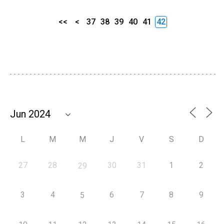
<<
<
37
38
39
40
41
42
L
M
M
J
V
S
D
27
28
30
31
1
2
29
3
4
6
7
8
9
5