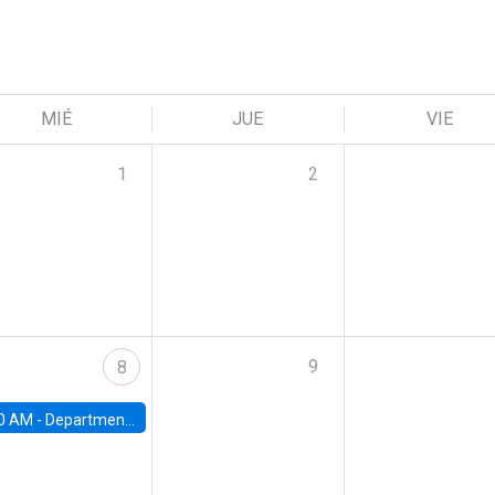
MIÉ
JUE
VIE
1
2
9
8
0 AM -
Department Seminar: James Robinson