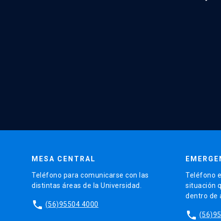
MESA CENTRAL
EMERGE
Teléfono para comunicarse con las
Teléfono e
distintas áreas de la Universidad.
situación 
dentro de
phone
(56)95504 4000
phone
(56)9