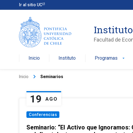
Ir al sitio UC
Institut
Facultad de Eco
Inicio
Instituto
Programas
arrow_drop_down
keyboard_arrow_right
Inicio
Seminarios
19
AGO
Conferencias
Seminario: “El Activo que Ignoramos: