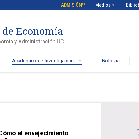
ADMISIÓN
Medios
arrow_drop_down
Biblio
o de Economía
nomía y Administración UC
Académicos e Investigación
Noticias
arrow_drop_down
 Cómo el envejecimiento