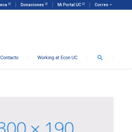
teca
Donaciones
Mi Portal UC
Correo
arrow_drop_down
search
Contacto
Working at Econ UC