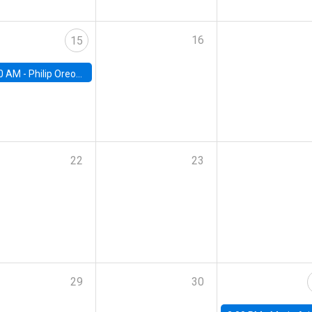
16
15
0 AM -
Philip Oreopolous, University of Toronto
22
23
29
30