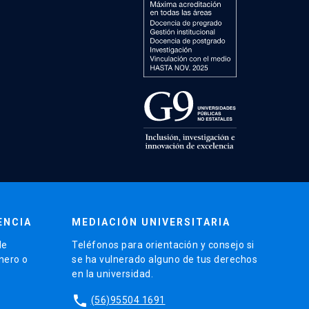
ENCIA
MEDIACIÓN UNIVERSITARIA
de
Teléfonos para orientación y consejo si
énero o
se ha vulnerado alguno de tus derechos
en la universidad.
phone
(56)95504 1691