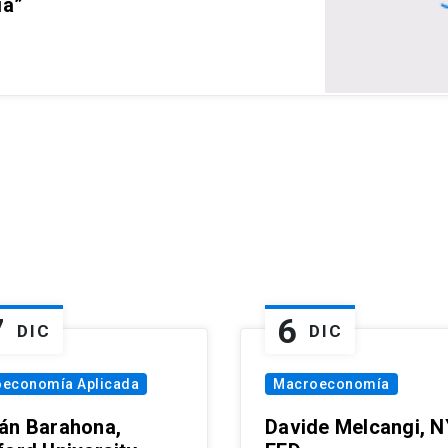
ia”
7
6
DIC
DIC
oeconomía Aplicada
Macroeconomía
án Barahona,
Davide Melcangi, N