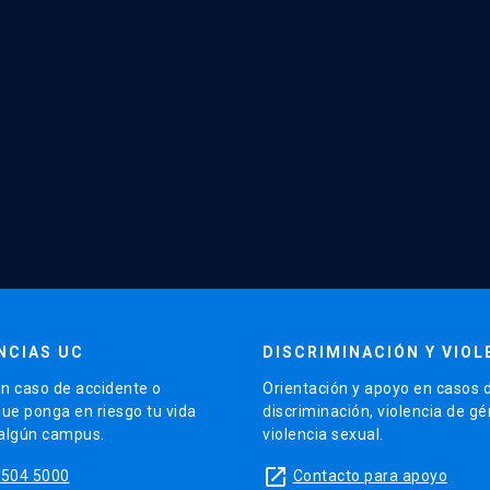
NCIAS UC
DISCRIMINACIÓN Y VIOL
n caso de accidente o
Orientación y apoyo en casos 
que ponga en riesgo tu vida
discriminación, violencia de g
 algún campus.
violencia sexual.
launch
5504 5000
Contacto para apoyo