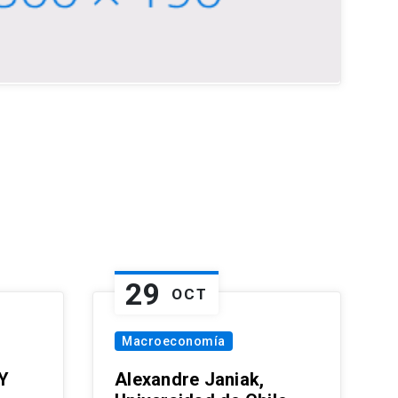
29
OCT
Macroeconomía
Y
Alexandre Janiak,