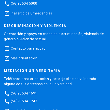
phone
(56)95504 5000
launch
Ir al sitio de Emergencias
DISCRIMINACIÓN Y VIOLENCIA
Orientación y apoyo en casos de discriminación, violencia de
género o violencia sexual.
launch
Contacto para apoyo
launch
Más orientación
MEDIACIÓN UNIVERSITARIA
Teléfonos para orientación y consejo si se ha vulnerado
alguno de tus derechos en la universidad.
phone
(56)95504 1691
phone
(56)95504 1247