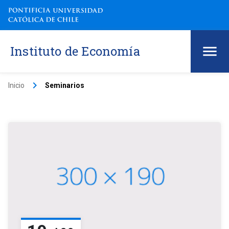
Instituto de Economía
keyboard_arrow_right
Inicio
Seminarios