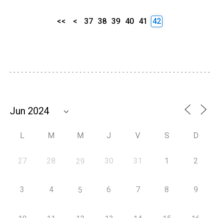
<<
<
37
38
39
40
41
42
L
M
M
J
V
S
D
27
28
30
31
1
2
29
3
4
6
7
8
9
5