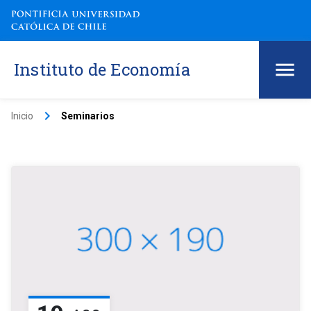
Instituto de Economía
keyboard_arrow_right
Inicio
Seminarios