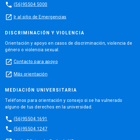
phone
(56)95504 5000
launch
Ir al sitio de Emergencias
DISCRIMINACIÓN Y VIOLENCIA
Orientación y apoyo en casos de discriminación, violencia de
género o violencia sexual.
launch
Contacto para apoyo
launch
Más orientación
MEDIACIÓN UNIVERSITARIA
Teléfonos para orientación y consejo si se ha vulnerado
alguno de tus derechos en la universidad.
phone
(56)95504 1691
phone
(56)95504 1247