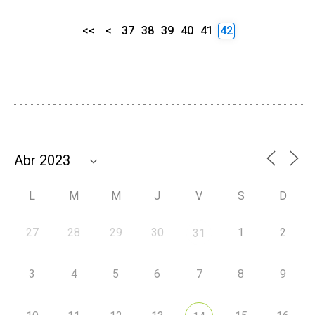
<<
<
37
38
39
40
41
42
L
M
M
J
V
S
D
27
28
29
30
1
2
31
3
4
5
6
7
8
9