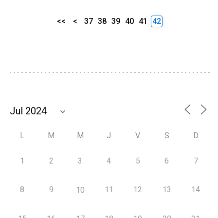
<<
<
37
38
39
40
41
42
L
M
M
J
V
S
D
1
2
3
4
5
6
7
8
9
11
12
13
14
10