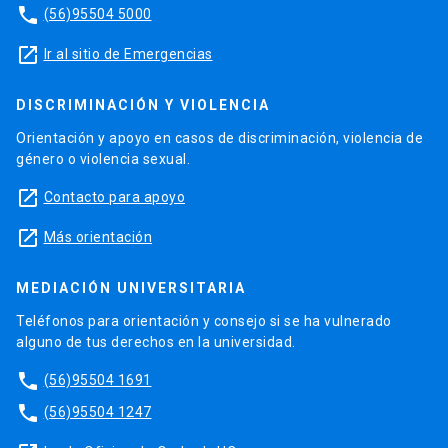
phone
(56)95504 5000
launch
Ir al sitio de Emergencias
DISCRIMINACIÓN Y VIOLENCIA
Orientación y apoyo en casos de discriminación, violencia de
género o violencia sexual.
launch
Contacto para apoyo
launch
Más orientación
MEDIACIÓN UNIVERSITARIA
Teléfonos para orientación y consejo si se ha vulnerado
alguno de tus derechos en la universidad.
phone
(56)95504 1691
phone
(56)95504 1247