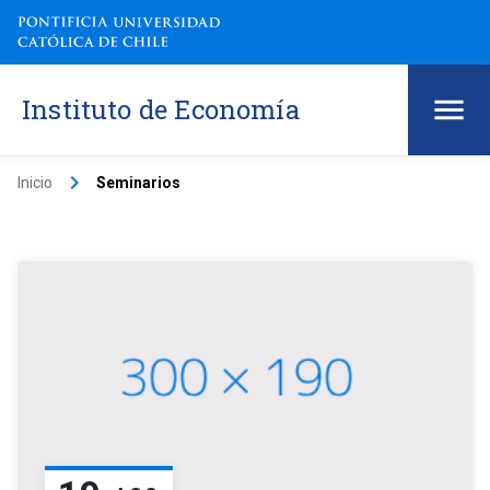
Instituto de Economía
keyboard_arrow_right
Inicio
Seminarios