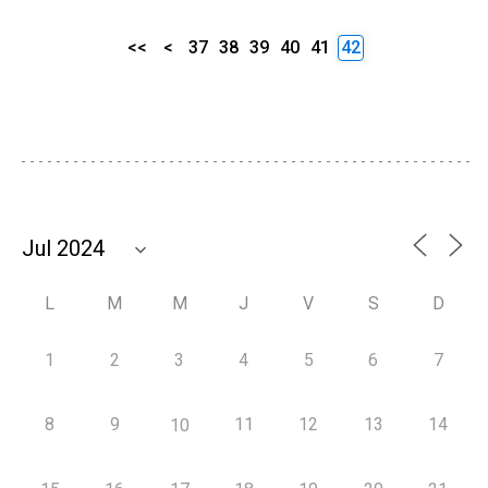
<<
<
37
38
39
40
41
42
L
M
M
J
V
S
D
1
2
3
4
5
6
7
8
9
11
12
13
14
10