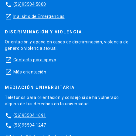
phone
(56)95504 5000
launch
Ir al sitio de Emergencias
DISCRIMINACIÓN Y VIOLENCIA
Orientación y apoyo en casos de discriminación, violencia de
género o violencia sexual.
launch
Contacto para apoyo
launch
Más orientación
MEDIACIÓN UNIVERSITARIA
Teléfonos para orientación y consejo si se ha vulnerado
alguno de tus derechos en la universidad.
phone
(56)95504 1691
phone
(56)95504 1247