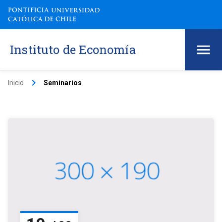
Instituto de Economía
keyboard_arrow_right
Inicio
Seminarios