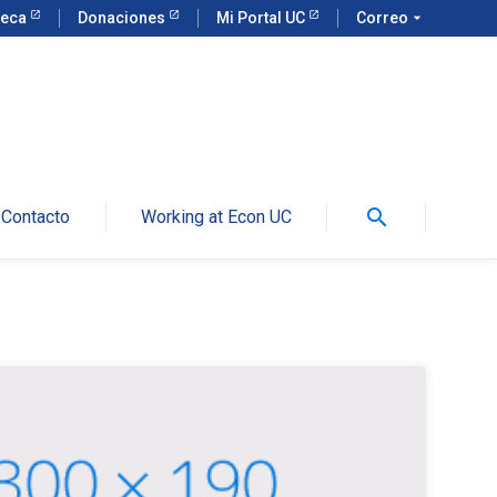
teca
Donaciones
Mi Portal UC
Correo
arrow_drop_down
search
Contacto
Working at Econ UC