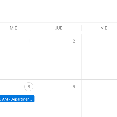
MIÉ
JUE
VIE
1
2
9
8
0 AM -
Department Seminar: James Robinson