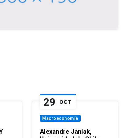
29
OCT
Macroeconomía
Y
Alexandre Janiak,