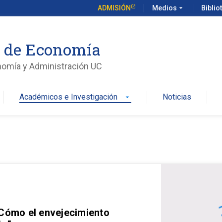
ADMISIÓN
Medios
arrow_drop_down
Biblio
o de Economía
nomía y Administración UC
Académicos e Investigación
Noticias
arrow_drop_down
 Cómo el envejecimiento