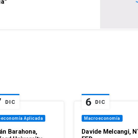
ia”
7
6
DIC
DIC
oeconomía Aplicada
Macroeconomía
án Barahona,
Davide Melcangi, N