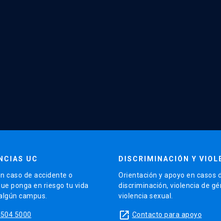
NCIAS UC
DISCRIMINACIÓN Y VIOL
n caso de accidente o
Orientación y apoyo en casos 
que ponga en riesgo tu vida
discriminación, violencia de g
 algún campus.
violencia sexual.
launch
5504 5000
Contacto para apoyo