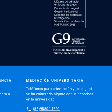
ENCIA
MEDIACIÓN UNIVERSITARIA
de
Teléfonos para orientación y consejo si
énero o
se ha vulnerado alguno de tus derechos
en la universidad.
phone
(56)95504 1691