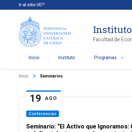
Ir al sitio UC
Institut
Facultad de Eco
Inicio
Instituto
Programas
arrow_drop_down
keyboard_arrow_right
Inicio
Seminarios
19
AGO
Conferencias
Seminario: “El Activo que Ignoramos: