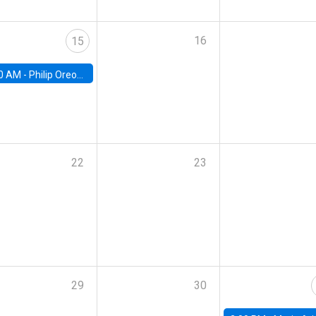
16
15
0 AM -
Philip Oreopolous, University of Toronto
22
23
29
30