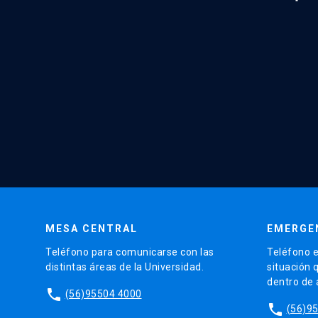
MESA CENTRAL
EMERGE
Teléfono para comunicarse con las
Teléfono e
distintas áreas de la Universidad.
situación 
dentro de
phone
(56)95504 4000
phone
(56)9